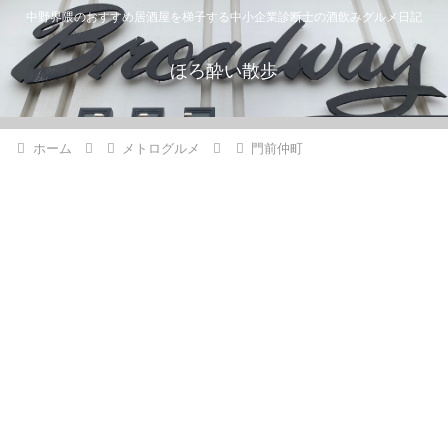
中野界隈のおすすめ居酒屋を梯子する中小企業診断士の酒飲みグルメ日記
ほろ酔い散歩
ホーム
メトログルメ
門前仲町