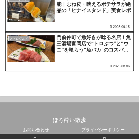
能｜むね皮・映えるポテサラが絶
品の「ヒナイスタンド」実食レポ
2025.09.15
門前仲町で魚好きが唸る名店！魚
メトログルメ
三酒場富岡店で“トロぶつ”と“ウ
ニ”を喰らう“魚バカ”のコスパ抜
群体験記
2025.08.06
ほろ酔い散歩
お問い合わせ
プライバシーポリシー