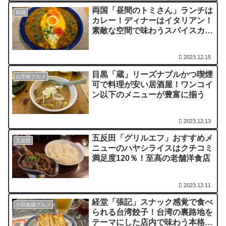
両国「昼間のトミさん」ランチは
両国
カレー！ディナーはイタリアン！
素敵な空間で味わうスパイスカレ
ー
2023.12.15
目黒「蔵」リーズナブルかつ喫煙
山手線グルメ
可で料理が安い居酒屋！ワンコイ
ン以下のメニューが豊富に揃う
2023.12.13
五反田「グリルエフ」おすすめメ
五反田
ニューのハヤシライスはクチコミ
満足度120％！至高の老舗洋食店
2023.12.11
経堂「張記」スナック感覚で食べ
小田急線グルメ
られる台湾餃子！台湾の裏路地を
テーマにした店内で味わう本格点