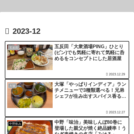
2023-12
五反田「大衆酒場PING」ひとり
五反田
(ピン)でも気軽に寄れて気軽に呑
めるをコンセプトにした居酒屋
2023.12.29
大塚「やっぱりインディア」ラン
大塚
チメニューで3種類選べる！兄弟
シェフが生み出すスパイス香る本
場のカレー
2023.12.27
中野「味治」美味しんぼ80巻に
中野飲み
登場した親父が焼く絶品鰻串！う