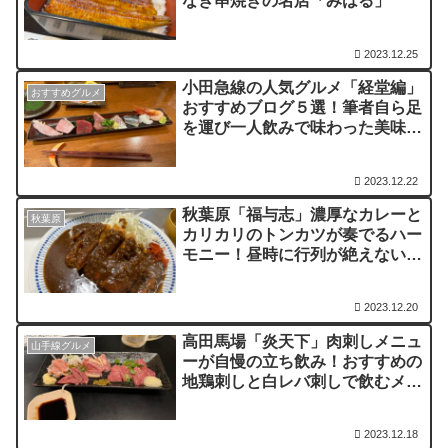
なぎ串焼きの名店「みはる」
2023.12.25
小田急線の人気グルメ「経堂編」
おすすめグルメ
おすすめブログ５選！筆者自ら足
を運び一人飲みで味わった美味し
い料理
2023.12.22
秋葉原「福与志」濃厚なカレーと
秋葉原
カリカリのトンカツが奏でるハー
モニー！昼時に行列が絶えない人
気店
2023.12.20
高田馬場「炎天下」肉刺しメニュ
山手線グルメ
ーが自慢の立ち飲み！おすすめの
地鶏刺しと白レバ刺しで飲むメガ
角
2023.12.18