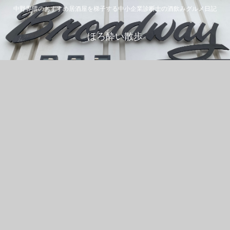
中野界隈のおすすめ居酒屋を梯子する中小企業診断士の酒飲みグルメ日記
ほろ酔い散歩