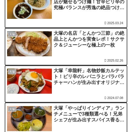
店が魅せるつけ麺！甘辛ピリ辛の
究極バランスが秀逸の絶品つけそ
ば
2025.03.24
大塚の名店「とんかつ三節」の絶
大塚
品上とんかつを実食レポ！サクサ
ク＆ジューシーな極上の一枚
2025.02.26
大塚「幸龍軒」名物炒飯カルテッ
大塚
ト！ピリ辛のレバニラとパラパラ
チャーハンが生み出すオリジナル
メニュー
2024.07.08
大塚「やっぱりインディア」ラン
大塚
チメニューで3種類選べる！兄弟
シェフが生み出すスパイス香る本
場のカレー