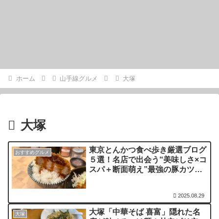
ホーム
山手線グルメ
大塚
大塚
東京とんかつ食べ歩き厳選ブログ
おすすめグルメ
５選！名店で出会う“美味しさ×コ
スパ＋断面萌え”最強の豚カツ体
験
2025.08.29
大塚「中華そば 喜富」隠れた名
大塚