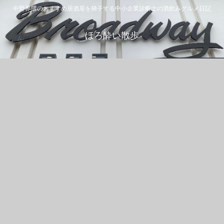
中野界隈のおすすめ居酒屋を梯子する中小企業診断士の酒飲みグルメ日記
ほろ酔い散歩