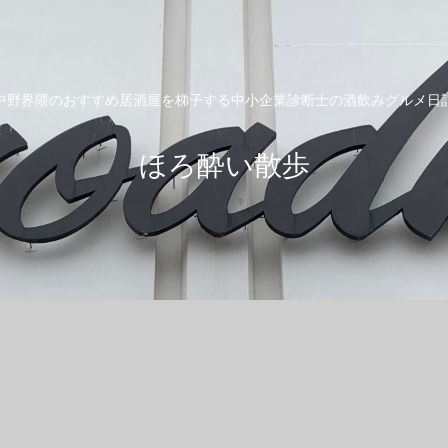
中野界隈のおすすめ居酒屋を梯子する中小企業診断士の酒飲みグルメ日
ほろ酔い散歩