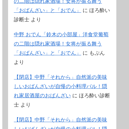
の二階は隠れ家酒場！女将が振る舞う
「おばんざい」と「おでん」
に
ほろ酔い
診断士
より
中野 おでん「鈴木の小部屋」洋食堂葡萄
の二階は隠れ家酒場！女将が振る舞う
「おばんざい」と「おでん」
に
もぷん
より
【閉店】中野「それから」自然派の美味
しいおばんざいが自慢の小料理バル！隠
れ家居酒屋のおばんざい
に
ほろ酔い診断
士
より
【閉店】中野「それから」自然派の美味