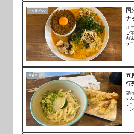
国
中央線グルメ
ナ
JR
ご
肉
う
わ
五
五反田
行
都
そ
し
コ
福