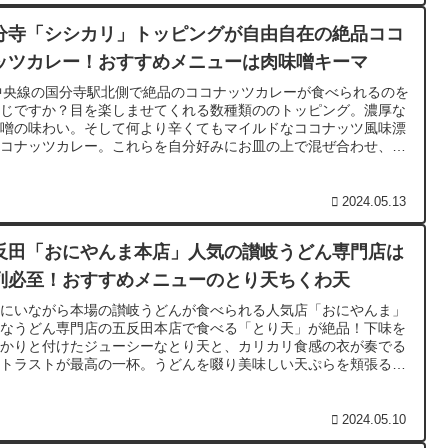
分寺「シシカリ」トッピングが自由自在の絶品ココ
ッツカレー！おすすめメニューは肉味噌キーマ
中央線の国分寺駅北側で絶品のココナッツカレーが食べられるのを
存じですか？目を楽しませてくれる数種類ののトッピング。濃厚な
味噌の味わい。そして何より辛くてもマイルドなココナッツ風味漂
ココナッツカレー。これらを自分好みにお皿の上で混ぜ合わせ、味
いの実験をするかのように食べる最高のワンプレート！
2024.05.13
反田「おにやんま本店」人気の讃岐うどん専門店は
列必至！おすすめメニューのとり天ちくわ天
内にいながら本場の讃岐うどんが食べられる人気店「おにやんま」
んなうどん専門店の五反田本店で食べる「とり天」が絶品！下味を
っかりと付けたジューシーなとり天と、カリカリ食感の衣が奏でる
ントラストが最高の一杯。うどんを啜り美味しい天ぷらを頬張る至
の時間をご堪能あれ！
2024.05.10