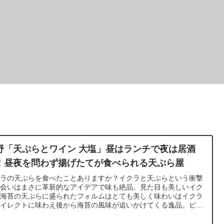
野「天ぷらとワイン 大塩」昼はランチで夜は居酒
！昼夜を問わず揚げたてが食べられる天ぷら屋
クラの天ぷらを食べたことありますか？イクラと天ぷらという衝撃
出会いはまさに革新的なアイデアで味も絶品。見た目も美しいイク
が海苔の天ぷらに盛られたフォルムはとても美しく味わいはイクラ
ダイレクトに味わえ後から海苔の風味が追いかけてくる逸品。ビー
片手に一度は味わっていただきたい「いくらのカナッペ」は中野で
べれます