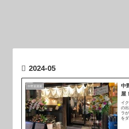
2024-05
中
中野居酒屋
屋
イ
の
ラ
を
ル
食