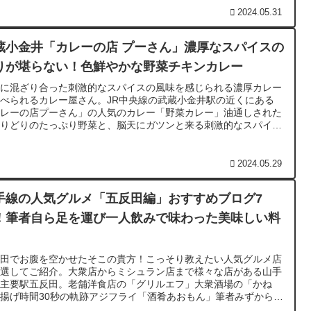
2024.05.31
蔵小金井「カレーの店 プーさん」濃厚なスパイスの
りが堪らない！色鮮やかな野菜チキンカレー
雑に混ざり合った刺激的なスパイスの風味を感じられる濃厚カレー
べられるカレー屋さん。JR中央線の武蔵小金井駅の近くにある
カレーの店プーさん」の人気のカレー「野菜カレー」油通しされた
とりどりのたっぷり野菜と、脳天にガツンと来る刺激的なスパイス
風味を味わえます。プチサイズでもボリューム満点！行列覚悟でい
実食
2024.05.29
手線の人気グルメ「五反田編」おすすめブログ7
！筆者自ら足を運び一人飲みで味わった美味しい料
反田でお腹を空かせたそこの貴方！こっそり教えたい人気グルメ店
厳選してご紹介。大衆店からミシュラン店まで様々な店がある山手
の主要駅五反田。老舗洋食店の「グリルエフ」大衆酒場の「かね
揚げ時間30秒の軌跡アジフライ「酒肴あおもん」筆者みずから足
び実際に味わった感想を合わせて紹介する師玉の1ページ！