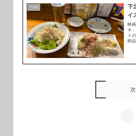
下
下北沢
イ
映
キ
ト
絶
ち
地
次
1