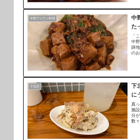
中
中野アジアン料理
た
「
中野
跡地
の
も
気
下
下北沢
に
真
施設
分
数
ン
能