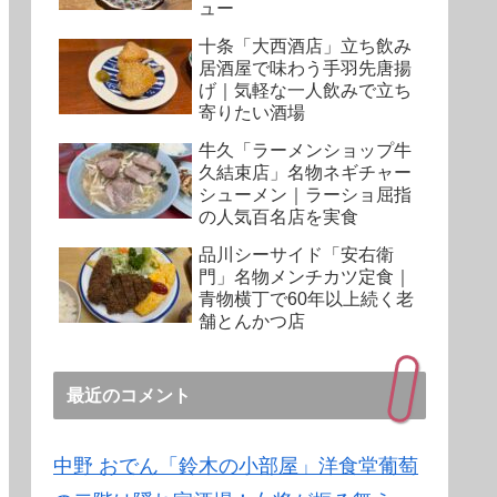
ュー
十条「大西酒店」立ち飲み
居酒屋で味わう手羽先唐揚
げ｜気軽な一人飲みで立ち
寄りたい酒場
牛久「ラーメンショップ牛
久結束店」名物ネギチャー
シューメン｜ラーショ屈指
の人気百名店を実食
品川シーサイド「安右衛
門」名物メンチカツ定食｜
青物横丁で60年以上続く老
舗とんかつ店
最近のコメント
中野 おでん「鈴木の小部屋」洋食堂葡萄