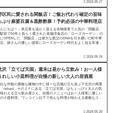
2024.05.27
野区民に愛される関飯店！ご飯お代わり確定の旨味
っぷり麻婆豆腐＆黒酢酢豚！予約必須の中華料理店
こんにちは！」来店客を温かく迎える名物接客で人気の「関飯店」
駅前で50年と長らく愛された老舗洋食店の「ローズガーデン」の
にOPENした「関飯店」は偉大な親父のDNAを引き継いだ町中華
お店。娘さんの優しい接客にローズガーデン時代をよく知る常連客
足しげく通う心温まる人気中華料理店です。中野区民に愛される人
店
2024.05.24
北沢「立てば天国」週末は昼から立飲み！お一人様
うれしい小皿料理が自慢の新しい大人の居酒屋
っ白な外観の素敵な建物の中に様々な店舗が立ち並ぶ下北沢の商業
「reload」その２Ｆにある「立てば天国」はちょっぴり大人の気
が味わえる立ち飲み屋さん。自慢のメニューはお一人様客に優しい
々の小皿料理。ワンコイン以下で色んな料理が味わえる素敵なスタ
ディングバー。テラス席も完備されており素敵な空間で飲む事も可
！
2024.05.20