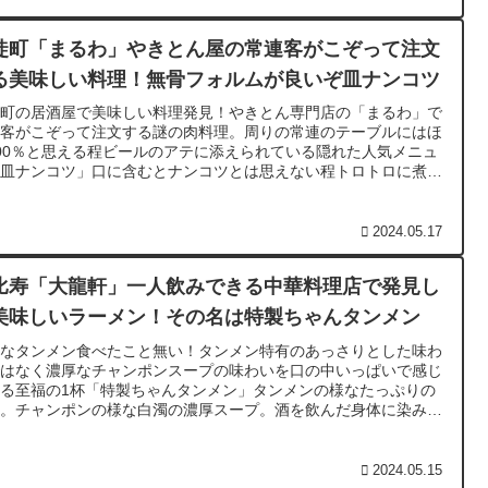
徒町「まるわ」やきとん屋の常連客がこぞって注文
る美味しい料理！無骨フォルムが良いぞ皿ナンコツ
徒町の居酒屋で美味しい料理発見！やきとん専門店の「まるわ」で
連客がこぞって注文する謎の肉料理。周りの常連のテーブルにはほ
00％と思える程ビールのアテに添えられている隠れた人気メニュ
「皿ナンコツ」口に含むとナンコツとは思えない程トロトロに煮込
れ牛すじ肉の様な味わいを堪能できる絶品料理！
2024.05.17
比寿「大龍軒」一人飲みできる中華料理店で発見し
美味しいラーメン！その名は特製ちゃんタンメン
んなタンメン食べたこと無い！タンメン特有のあっさりとした味わ
ではなく濃厚なチャンポンスープの味わいを口の中いっぱいで感じ
る至福の1杯「特製ちゃんタンメン」タンメンの様なたっぷりの
菜。チャンポンの様な白濁の濃厚スープ。酒を飲んだ身体に染み渡
高の1杯。飲み会の〆にもディナーにもピッタリのラーメンをご
能あれ！
2024.05.15