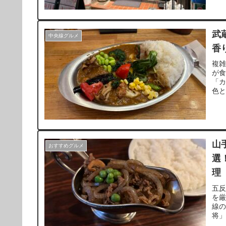
武
中央線グルメ
香
複
が食
「
色
の
ざ
山
おすすめグルメ
選
理
五
を
線
将」
を運