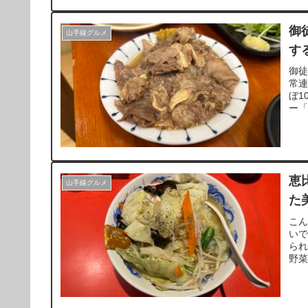
御
山手線グルメ
す
御
常
ぼ1
ー
ま
恵
山手線グルメ
た
こ
い
られ
野
る最
堪