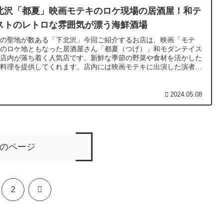
北沢「都夏」映画モテキのロケ現場の居酒屋！和テ
ストのレトロな雰囲気が漂う海鮮酒場
画の聖地が数ある「下北沢」今回ご紹介するお店は、映画「モテ
」のロケ地ともなった居酒屋さん「都夏（つげ）」和モダンテイス
の店内が落ち着く人気店です。新鮮な季節の野菜や食材を活かした
品料理を提供してくれます。店内には映画モテキに出演した演者た
の直筆サイン入りポスターも掲載されているファン必見のモテキ聖
居酒屋！
2024.05.08
のページ
次
2
へ