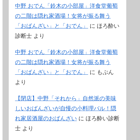
中野 おでん「鈴木の小部屋」洋食堂葡萄
の二階は隠れ家酒場！女将が振る舞う
「おばんざい」と「おでん」
に
ほろ酔い
診断士
より
中野 おでん「鈴木の小部屋」洋食堂葡萄
の二階は隠れ家酒場！女将が振る舞う
「おばんざい」と「おでん」
に
もぷん
より
【閉店】中野「それから」自然派の美味
しいおばんざいが自慢の小料理バル！隠
れ家居酒屋のおばんざい
に
ほろ酔い診断
士
より