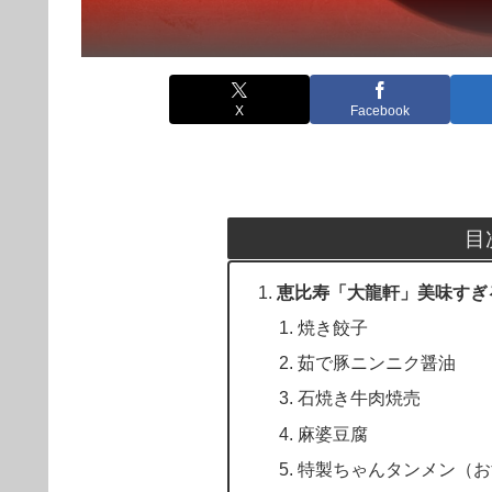
X
Facebook
目
恵比寿「大龍軒」美味すぎ
焼き餃子
茹で豚ニンニク醤油
石焼き牛肉焼売
麻婆豆腐
特製ちゃんタンメン（お