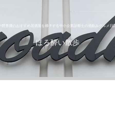
中野界隈のおすすめ居酒屋を梯子する中小企業診断士の酒飲みグルメ日
ほろ酔い散歩