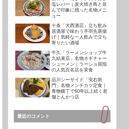
塩レバー｜炭火焼き鳥と並
んで印象に残った名物メニ
ュー
十条「大西酒店」立ち飲み
居酒屋で味わう手羽先唐揚
げ｜気軽な一人飲みで立ち
寄りたい酒場
牛久「ラーメンショップ牛
久結束店」名物ネギチャー
シューメン｜ラーショ屈指
の人気百名店を実食
品川シーサイド「安右衛
門」名物メンチカツ定食｜
青物横丁で60年以上続く老
舗とんかつ店
最近のコメント