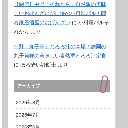
【閉店】中野「それから」自然派の美味
しいおばんざいが自慢の小料理バル！隠
れ家居酒屋のおばんざい
に
小料理バルそ
れから
より
中野「丸子亭」とろろ汁の本場！静岡の
丸子発祥の美味しい自然薯とろろ汁定食
に
ほろ酔い診断士
より
アーカイブ
2026年8月
2026年7月
2026年6月