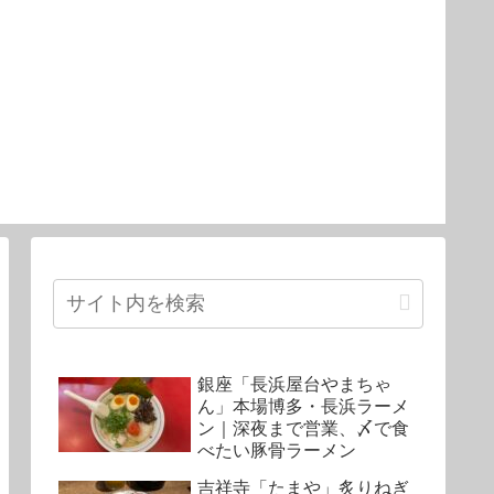
銀座「長浜屋台やまちゃ
ん」本場博多・長浜ラーメ
ン｜深夜まで営業、〆で食
べたい豚骨ラーメン
吉祥寺「たまや」炙りねぎ