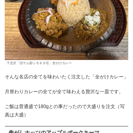
下北沢「旧ヤム邸シモキタ荘」全がけカレー
そんな名店の全てを味わいたく注文した「全がけカレー」
月替わりカレーの全てが全て味わえる贅沢な一皿です。
ご飯は普通盛で180gとの事だったので大盛りを注文（写
真は大盛）
焦がしナッツのアップルポークキーマ