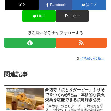
X
Facebook
はてブ
LINE
コピー
ほろ酔い診断士をフォローする
ほろ酔い診断士
関連記事
豪徳寺「焼とりダービー」ふりそ
小田急線グルメ
で＆つくねが絶品！本格的な炭火
焼鳥を堪能できる焼鳥好き必見の
居酒屋
「豪徳寺・焼とりダービー」焼鳥好き必
見！下北沢でも人気の焼鳥店が豪徳寺に