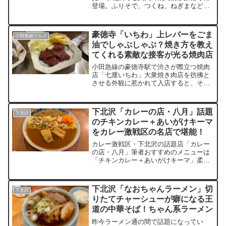
登場。ふりそで、つくね、ねぎまなど絶
品串焼きを堪能。おばんざいやレバーパ
テ、糸こんペペロンチーノなど一品料理
も充実。カウンター席完備で一人飲みに
豪徳寺「いちわ」上レバーをごま
小田急線グルメ
も最適。お通しのキャベツは食べ放題！
油でしゃぶしゃぶ？焼き方を教え
豪徳寺駅徒歩1分の好立地。焼とりダービ
てくれる素敵な接客が光る焼肉店
ー豪徳寺店の魅力を徹底レポート
小田急線の豪徳寺駅で渋さが際立つ焼肉
店「七厘いちわ」大衆焼き肉店を彷彿と
させる外観に惹かれて入店すると、そこ
は素敵な接客が光る最高の焼肉屋さん。
一人焼肉も何のその！丁寧な接客に美味
い肉が更に美味しくなる相乗効果を発
下北沢「カレーの店・八月」話題
下北沢
揮。最高の和牛を最高の状態で食べれる
のチキンカレー＋あいがけキーマ
ように焼き方を教えてくれる接客も寂し
をカレー激戦区の名店で堪能！
く食事をする一人客には嬉しい所。
カレー激戦区・下北沢の話題店「カレー
の店・八月」筆者おすすめのメニューは
「チキンカレー＋あいがけキーマ」柔ら
かなチキンとスパイス香るキーマの贅沢
な組み合わせは、初心者から上級者まで
満足できる味わいであること間違い無
下北沢「なおちゃんラーメン」切
下北沢
し！インスタ映え抜群の盛り付けも秀
りたてチャーシューが癖になる王
逸！木の温もり溢れる店内で特別なラン
道の中華そば！ちゃん系ラーメン
チ体験はいかがですか？
昨今ラーメン通の間で話題になってい