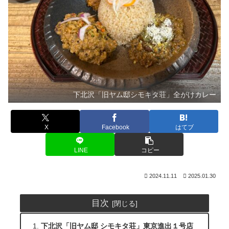
下北沢「旧ヤム邸シモキタ荘」全がけカレー
X
Facebook
はてブ
LINE
コピー
2024.11.11
2025.01.30
目次
下北沢「旧ヤム邸 シモキタ荘」東京進出１号店