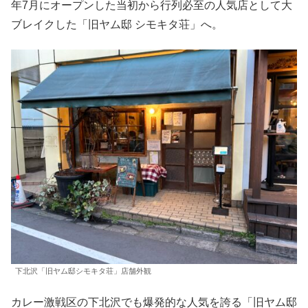
年7月にオープンした当初から行列必至の人気店として大
ブレイクした「旧ヤム邸 シモキタ荘」へ。
下北沢「旧ヤム邸シモキタ荘」店舗外観
カレー激戦区の下北沢でも爆発的な人気を誇る「旧ヤム邸