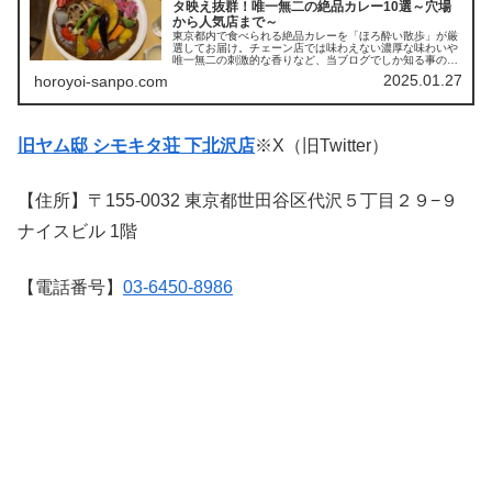
タ映え抜群！唯一無二の絶品カレー10選～穴場
から人気店まで～
東京都内で食べられる絶品カレーを「ほろ酔い散歩」が厳
選してお届け。チェーン店では味わえない濃厚な味わいや
唯一無二の刺激的な香りなど、当ブログでしか知る事の出
来ない師玉の情報満載の1ページ。ワンプレートの上で描
2025.01.27
horoyoi-sanpo.com
かれる芸術的なそのカレーは、その味わいはもちろん、目
でも楽しめるインスタ映え抜群の一皿！目くるめくカレー
の旅へ！
旧ヤム邸 シモキタ荘 下北沢店
※X（旧Twitter）
【住所】〒155-0032 東京都世田谷区代沢５丁目２９−９
ナイスビル 1階
【電話番号】
03-6450-8986