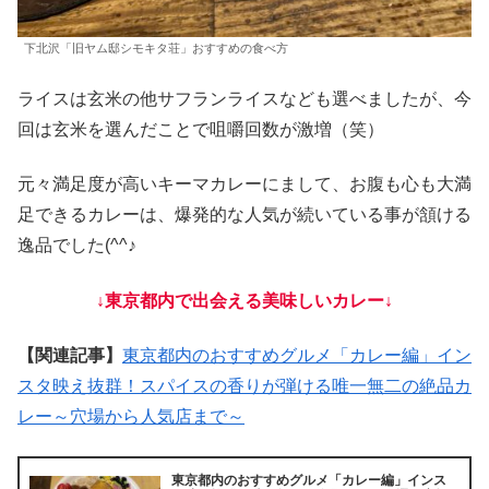
下北沢「旧ヤム邸シモキタ荘」おすすめの食べ方
ライスは玄米の他サフランライスなども選べましたが、今
回は玄米を選んだことで咀嚼回数が激増（笑）
元々満足度が高いキーマカレーにまして、お腹も心も大満
足できるカレーは、爆発的な人気が続いている事が頷ける
逸品でした(^^♪
↓東京都内で出会える美味しいカレー↓
【関連記事】
東京都内のおすすめグルメ「カレー編」イン
スタ映え抜群！スパイスの香りが弾ける唯一無二の絶品カ
レー～穴場から人気店まで～
東京都内のおすすめグルメ「カレー編」インス