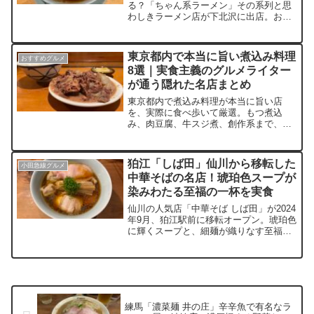
る？「ちゃん系ラーメン」その系列と思
わしきラーメン店が下北沢に出店。お洒
落な木造の外観が特徴的な「なおちゃん
ラーメン下北沢店」中華そばど真ん中の
シンプルな味わい。クセの無いスープは
東京都内で本当に旨い煮込み料理
おすすめグルメ
飲み干す程で完飲必死（笑）家系ラーメ
8選｜実食主義のグルメライター
ンも驚きのライス一杯無料のおまけ付！
が通う隠れた名店まとめ
下北沢民の胃袋を掴む事間違い無し！
東京都内で煮込み料理が本当に旨い店
を、実際に食べ歩いて厳選。もつ煮込
み、肉豆腐、牛スジ煮、創作系まで、通
ってわかった名店を紹介。ランキングや
口コミ任せではなく、東京都内でかず多
くの煮込みを食べたブロガーが、実食し
狛江「しば田」仙川から移転した
小田急線グルメ
た感想を軸に味・印象・魅力を丁寧に記
中華そばの名店！琥珀色スープが
録。次に行く一軒を探している人や、煮
染みわたる至福の一杯を実食
込み好きに向けた東京グルメまとめ。
仙川の人気店「中華そば しば田」が2024
年9月、狛江駅前に移転オープン。琥珀色
に輝くスープと、細麺が織りなす至福の
一杯を実際に味わってきました。三種の
チャーシュー、香り高い刻みネギ、絶妙
な味玉…どれを取っても完成度の高い逸
品。ラーメン好き必見、狛江で“本物の中
華そば”を堪能できる名店を徹底レポー
ト！
練馬「濃菜麺 井の庄」辛辛魚で有名なラ