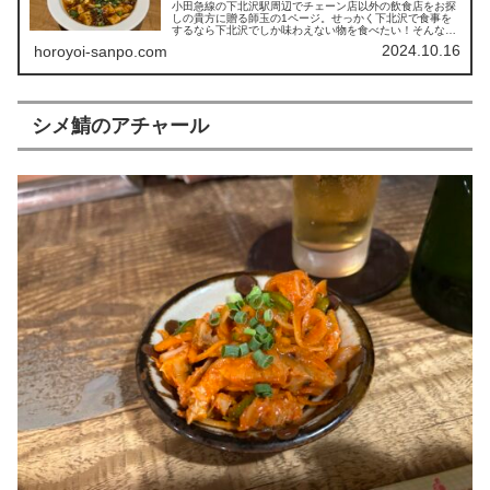
小田急線の下北沢駅周辺でチェーン店以外の飲食店をお探
しの貴方に贈る師玉の1ページ。せっかく下北沢で食事を
するなら下北沢でしか味わえない物を食べたい！そんな風
に考える人には一度でいいから覗いていって欲しい情報が
2024.10.16
horoyoi-sanpo.com
満載の「下北沢特集」焼き鳥にカレー、孤独のグルメで有
名なお好み焼きまで厳選した飲食店情報をお届けします！
シメ鯖のアチャール