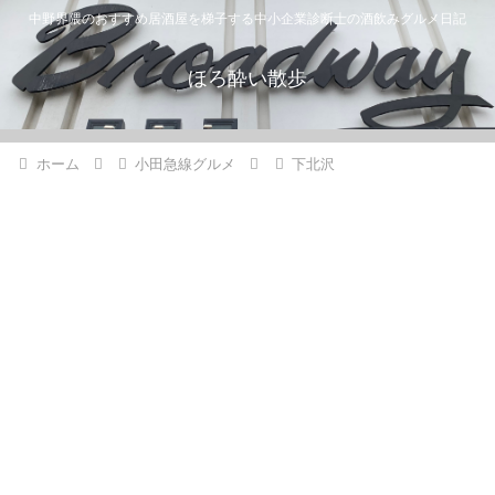
中野界隈のおすすめ居酒屋を梯子する中小企業診断士の酒飲みグルメ日記
ほろ酔い散歩
ホーム
小田急線グルメ
下北沢