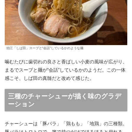
狛江「しば田」スープと“会話”しているかのような麺
噛むたびに歯切れの良さと香ばしい小麦の風味が広がり、
まるでスープと麺が“会話”しているかのようだ。この一体
感こそ、しば田の真髄だと改めて感じた。
三種のチャーシューが描く味のグラデ
ーション
チャーシューは「豚バラ」「鶏もも」「地鶏」の三種類。
豚バラはトロトロで、箸で持つだけでほろほろと崩れる。