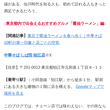
値がある。仙川時代を知る人も、初めて訪れる人もきっと
満足できるだろう。
↓東京都内で出会えるおすすめグルメ「醤油ラーメン」編↓
【関連記事】
東京で醤油ラーメンを食べ歩く｜中華そば
10
軒
の第一印象と店ごとの空気
中華そば しば田 狛江店
※X
【住所】〒201-0013 東京都狛江市元和泉１丁目８−１２
【最寄り駅】：
小田急線「狛江駅」から徒歩１分。 駅前
にある大きな建物の１階に店を構える。
Googleマップで
場所を見る
このブログでは、チェーン店では味わえない、その街なら