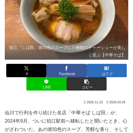
狛江「しば田」琥珀色のスープに三種類のチャーシューが美し
く並ぶ【中華そば】
X
Facebook
はてブ
LINE
コピー
2025.11.10
2026.03.29
仙川で行列を作り続けた名店「中華そば しば田」が、
2024年9月、ついに狛江駅前へ移転したと聞いたとき、心
がざわついた。あの琥珀色のスープ、芳醇な香り、そして