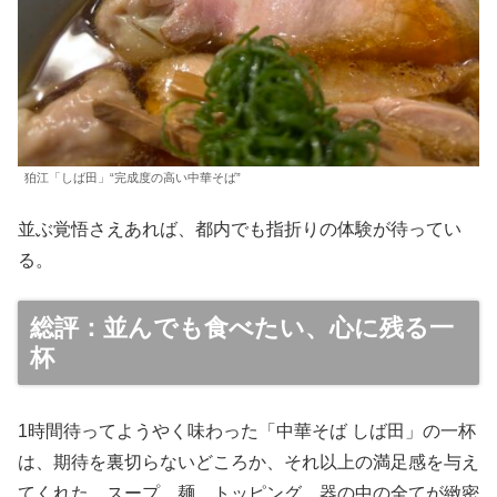
狛江「しば田」“完成度の高い中華そば”
並ぶ覚悟さえあれば、都内でも指折りの体験が待ってい
る。
総評：並んでも食べたい、心に残る一
杯
1時間待ってようやく味わった「中華そば しば田」の一杯
は、期待を裏切らないどころか、それ以上の満足感を与え
てくれた。スープ、麺、トッピング、器の中の全てが緻密