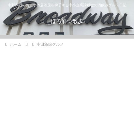
中野界隈のおすすめ居酒屋を梯子する中小企業診断士の酒飲みグルメ日記
ほろ酔い散歩
ホーム
小田急線グルメ