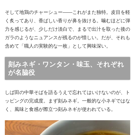
そして地鶏のチャーシュー——これがまた独特。皮目を軽
く炙ってあり、香ばしい香りが鼻を抜ける。噛むほどに弾
力を感じるが、少しだけ淡白で、まるで出汁を取った後の
ガラのようなニュアンスが残るのが惜しい。だが、それも
含めて「職人の実験的な一枚」として興味深い。
刻みネギ・ワンタン・味玉、それぞれ
が名脇役
しば田の中華そばを語るうえで忘れてはいけないのが、ト
ッピングの完成度。まず刻みネギ。一般的な小ネギではな
く、風味と食感が際立つ刻みネギが使われている。