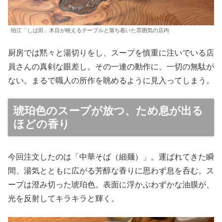
狛江「しば田」木目が映えるテーブルと落ち着いた雰囲気の店内
厨房では黙々と湯切りをし、スープを慎重に注いでいる店
員さんの真剣な眼差し。その一連の動作に、一切の無駄が
ない。まるで職人の所作を眺めるように見入ってしまう。
琥珀色のスープが放つ、ため息が出る
ほどの香り
今回注文したのは「中華そば（細麺）」。運ばれてきた瞬
間、湯気とともに広がる芳醇な香りに思わず息を呑む。ス
ープは澄み切った琥珀色。表面に浮かぶわずかな油膜が、
光を反射してキラキラと輝く。