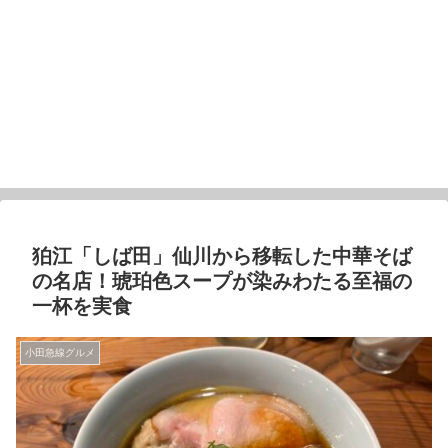
狛江「しば田」仙川から移転した中華そば
の名店！琥珀色スープが染みわたる至福の
一杯を実食
小田急線グルメ