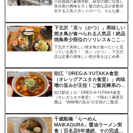
味しい料理
小田急線の豪徳寺駅。経堂の隣に位置し
吞兵衛の興味を引く魅力的な店が多数存
在する人気スポットの一つ。そんな豪徳
寺で筆者自ら訪れて食した絶品メニュー
が堪能できるおすすめ飲食店をご紹介。
焼き鳥から焼肉に定食と、幅広いニーズ
下北沢「克ッ（かつ）」美味しい
下北沢
に対応できる豪徳寺周辺のグルメツア
焼き鳥が食べられる人気店！絶品
ー。豪徳寺に向かう際に一度は覗いてい
焼鳥希少部位のソリレス＆こころ
って欲しい師玉の1ページ。
のこり
下北沢で美味しい焼き鳥が食べたいと思
っている貴方！「克ッ（かつ）」下北沢
店は定番の美味しい焼き鳥をはじめ希少
部位までも楽しめる人気店。週末ともな
れば予約をしないと入店できない程に酒
飲みたちが大勢訪れる人気店ですが、そ
狛江「OREG-A-YUTAKA食堂
小田急線グルメ
れでも行く価値のある美味しい焼き鳥が
（オレッグアユタカ食堂）」肉味
食べられます。筆者のおすすめは希少部
噌の旨みが主役！ご飯泥棒系の麻
位「ソリレース」
婆豆腐
狛江駅近くの「OREG-A-YUTAKA食堂
（オレガユタカ食堂）」で味わう麻婆豆
腐は、“肉味噌の旨み”が主役のご飯泥棒
系。真っ赤なラー油に包まれた豆腐に花
山椒の香りがふわりと広がり、舌先を心
地よく刺激する。辛すぎず、痺れすぎ
千歳船橋「らーめん
千歳船橋
ず、絶妙なバランスでご飯が止まらな
MAIKAGURA」醤油ラーメン実
い。ご飯おかわり自由で満足度も抜群。
食｜百名店6年連続、その完成度
狛江で出会える本格麻婆豆腐