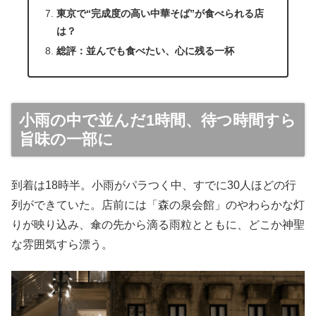
東京で“完成度の高い中華そば”が食べられる店
は？
総評：並んでも食べたい、心に残る一杯
小雨の中で並んだ1時間、待つ時間すら
旨味の一部に
到着は18時半。小雨がパラつく中、すでに30人ほどの行
列ができていた。店前には「森の泉会館」のやわらかな灯
りが映り込み、傘の先から滴る雨粒とともに、どこか神聖
な雰囲気すら漂う。