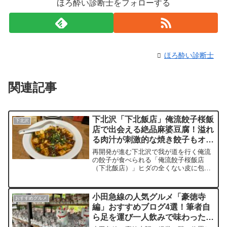
ほろ酔い診断士をフォローする
ほろ酔い診断士
関連記事
下北沢「下北飯店」俺流餃子桜飯
下北沢
店で出会える絶品麻婆豆腐！溢れ
る肉汁が刺激的な焼き餃子もオス
スメ
再開発が進む下北沢で我が道を行く俺流
の餃子が食べられる「俺流餃子桜飯店
（下北飯店）」ヒダの全くない皮に包ま
れたその焼き餃子は小籠包を食べている
かのように肉汁がたっぷり。具材も粗み
じんにカットされていて小ぶりながらも
小田急線の人気グルメ「豪徳寺
おすすめグルメ
食べ応え十分の焼き餃子。お腹の具合に
編」おすすめブログ4選！筆者自
合わせてハーフサイズから用意されてい
ら足を運び一人飲みで味わった美
るので色々食べたい人にオススメ！