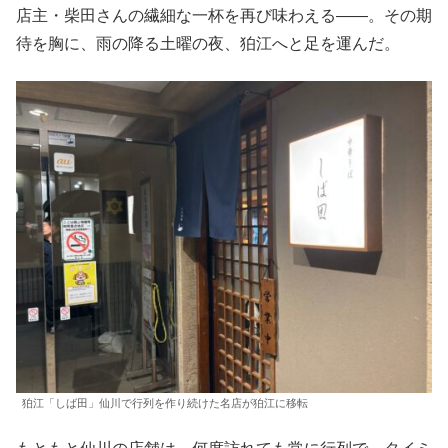
店主・柴田さんの繊細な一杯を再び味わえる——。その期
待を胸に、雨の降る土曜の夜、狛江へと足を運んだ。
狛江「しば田」仙川で行列を作り続けた名店が狛江に移転