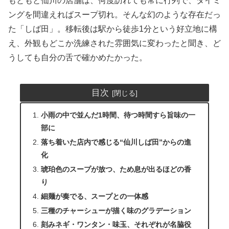
もともと仙川の店舗は、何度訪れても常に行列で、タイミ
ングを間違えればスープ切れ。そんな幻のような存在だっ
た「しば田」。移転後は駅から徒歩1分という好立地に構
え、外観もどこか洗練された雰囲気に変わったと聞き、ど
うしても自分の舌で確かめたかった。
目次
小雨の中で並んだ1時間、待つ時間すら旨味の一
部に
落ち着いた店内で感じる“仙川しば田”からの進
化
琥珀色のスープが放つ、ため息が出るほどの香
り
細麺が奏でる、スープとの一体感
三種のチャーシューが描く味のグラデーション
刻みネギ・ワンタン・味玉、それぞれが名脇役