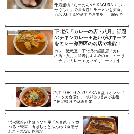
を確かめる
千歳船橋「らーめんMAIKAGURA（まい
かぐら）」で味玉醤油ラーメンを実食。
百名店6年連続選出の理由を、土曜夜の訪
問体験とともに検証する。店内に漂う香
り、完成度の高い醤油スープ、平打ち細
麺の喉越し、そして記憶に残るロースチ
下北沢「カレーの店・八月」話題
下北沢
ャーシューまで、実際に食べて感じたこ
のチキンカレー＋あいがけキーマ
とだけを綴った体験型ラーメンレビュ
をカレー激戦区の名店で堪能！
ー。
カレー激戦区・下北沢の話題店「カレー
の店・八月」筆者おすすめのメニューは
「チキンカレー＋あいがけキーマ」柔ら
かなチキンとスパイス香るキーマの贅沢
な組み合わせは、初心者から上級者まで
満足できる味わいであること間違い無
し！インスタ映え抜群の盛り付けも秀
逸！木の温もり溢れる店内で特別なラン
チ体験はいかがですか？
狛江「OREG-A-YUTAKA食堂（オレッグ
アユタカ食堂）」肉味噌の旨みが主役！
ご飯泥棒系の麻婆豆腐
浜松駅前の老舗うなぎ屋「八百徳 」で食
べる上鰻重｜香ばしさとふんわり食感が
忘れられない体験記