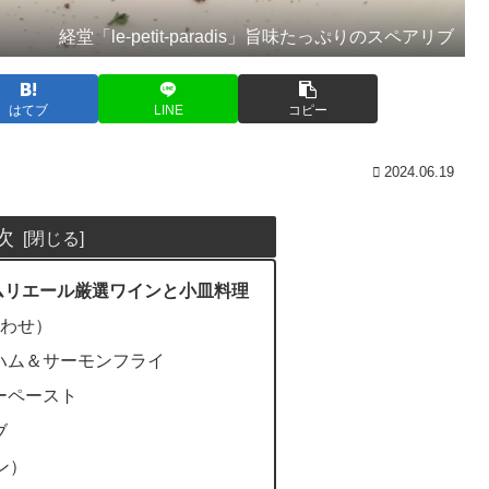
経堂「le-petit-paradis」旨味たっぷりのスペアリブ
はてブ
LINE
コピー
2024.06.19
次
ムリエール厳選ワインと小皿料理
合わせ）
ハム＆サーモンフライ
ーペースト
ブ
ン）