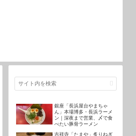
銀座「長浜屋台やまちゃ
ん」本場博多・長浜ラーメ
ン｜深夜まで営業、〆で食
べたい豚骨ラーメン
吉祥寺「たまや」炙りねぎ