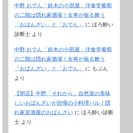
中野 おでん「鈴木の小部屋」洋食堂葡萄
の二階は隠れ家酒場！女将が振る舞う
「おばんざい」と「おでん」
に
ほろ酔い
診断士
より
中野 おでん「鈴木の小部屋」洋食堂葡萄
の二階は隠れ家酒場！女将が振る舞う
「おばんざい」と「おでん」
に
もぷん
より
【閉店】中野「それから」自然派の美味
しいおばんざいが自慢の小料理バル！隠
れ家居酒屋のおばんざい
に
ほろ酔い診断
士
より