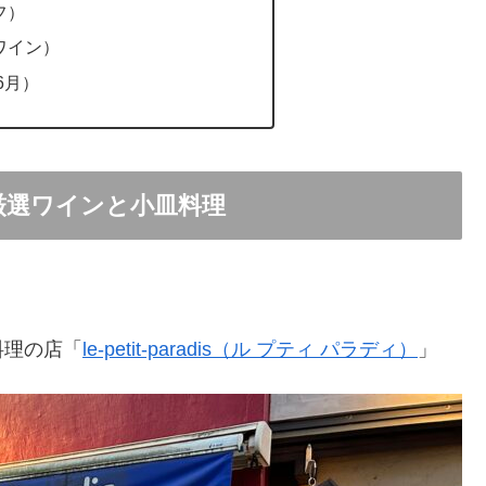
フ）
ワイン）
6月）
厳選ワインと小皿料理
料理の店「
le-petit-paradis（ル プティ パラディ）
」