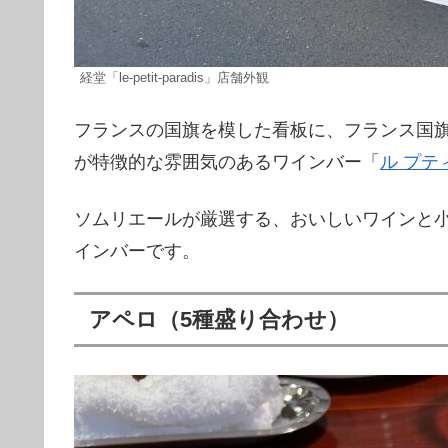
経堂「le-petit-paradis」店舗外観
フランスの国旗を模した看板に、フランス国
が特徴的な雰囲気のあるワインバー「
ル プテ
ソムリエールが厳選する、おいしいワインと
インバーです。
アペロ（5種盛り合わせ）