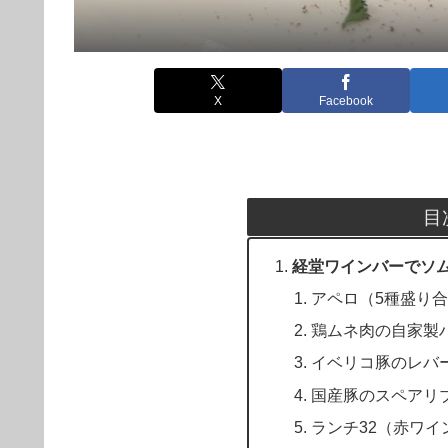
X
Facebook
目
経堂ワインバーでソ
アペロ（5種盛り
鶏ムネ肉の自家製
イベリコ豚のレバ
国産豚のスペアリ
ランチ32（赤ワイ