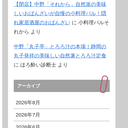
【閉店】中野「それから」自然派の美味
しいおばんざいが自慢の小料理バル！隠
れ家居酒屋のおばんざい
に
小料理バルそ
れから
より
中野「丸子亭」とろろ汁の本場！静岡の
丸子発祥の美味しい自然薯とろろ汁定食
に
ほろ酔い診断士
より
アーカイブ
2026年8月
2026年7月
2026年6月