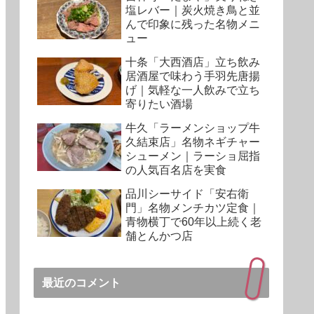
塩レバー｜炭火焼き鳥と並
んで印象に残った名物メニ
ュー
十条「大西酒店」立ち飲み
居酒屋で味わう手羽先唐揚
げ｜気軽な一人飲みで立ち
寄りたい酒場
牛久「ラーメンショップ牛
久結束店」名物ネギチャー
シューメン｜ラーショ屈指
の人気百名店を実食
品川シーサイド「安右衛
門」名物メンチカツ定食｜
青物横丁で60年以上続く老
舗とんかつ店
最近のコメント