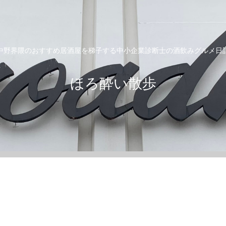
中野界隈のおすすめ居酒屋を梯子する中小企業診断士の酒飲みグルメ日
ほろ酔い散歩