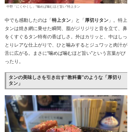
中野「にくやくし」“噛めば噛むほど旨い”特上タン
中でも感動したのは「
特上タン
」と「
厚切りタン
」。特上
タンは焼き網に乗せた瞬間、脂がジリジリと音を立て、鼻
をくすぐるタン特有の香ばしさ。外はカリッと、中はしっ
とりレアな仕上がりで、ひと噛みするとジュワッと肉汁が
舌に広がる。まさに“噛めば噛むほど旨い”という言葉がぴ
ったり。
タンの美味しさを引き出す“教科書”のような「厚切り
タン」