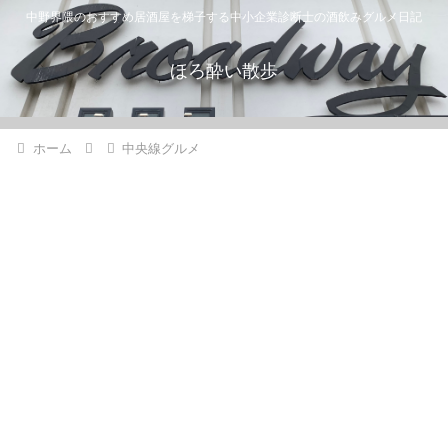
中野界隈のおすすめ居酒屋を梯子する中小企業診断士の酒飲みグルメ日記
ほろ酔い散歩
ホーム
中央線グルメ