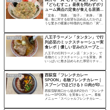
中央線グルメ
合わせも1人前1000円とは思えない豪華
『どらむすこ』昼夜を問わずボリ
さ。吉祥寺で刺身、美味しい魚料理、居
ューム満点の定食が食える居酒
酒屋飲みを探している人に刺さる一軒。
東口・ヨドバシ裏エリアで夜飲みにもお
屋！
「定食」「鶏唐」「餃子」「刺身」「酒
すすめ。
場」食に対する欲望を詰め込んだかのよ
うな驚きの暖簾が特徴的な外観の「寅"む
すこ食堂」ボリューム満点の定食が昼夜
問わずに味わえる国分寺市民の胃袋を満
たす人気店です。料理はどれもボリュー
八王子ラーメン「タンタン」で行
中央線グルメ
ム満点！お腹を空かせて来店することを
列必至のミックスチャーシュー実
おすすめします（笑）
食レポ｜優しい甘みのスープと厚
切り肉の衝撃
八王子の行列ラーメン店「タンタン」で
名物のミックスチャーシューを実食。丼
いっぱいに敷き詰められた厚切りチャー
シューと、八王子ラーメンらしい刻み玉
ねぎが織りなす唯一無二の一杯。力強さ
よりも優しい甘みが際立つスープは、複
西荻窪「フレンチカレー
中央線グルメ
雑で奥深い味わい。柔らかめの中太麺が
SPOON」名物フレンチカレー｜
しっかりとスープを絡め、食べ進めるほ
スプーンでほどけるトロ肉が印象
どに清涼感と旨みが増していく名店
に残った一皿
西荻窪駅南口から徒歩約2分の「フレンチ
カレーSPOON」を実食レビュー。看板
メニュー「スペシャルフレンチカレー」
は、スプーンでほどけるトロ肉とフォ
ン・ド・ヴォーの濃厚な旨味、スパイス