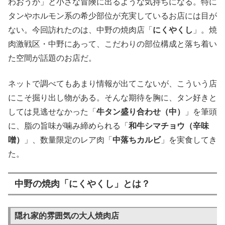
わおうか」と小さな冒険に出るような気持ちになる。特に
タンやホルモン系の希少部位が充実しているお店には目が
ない。今回訪れたのは、中野の焼肉店「
にくやくし
」。焼
肉激戦区・中野にあって、こだわりの部位構成と落ち着い
た空間が話題のお店だ。
ネットで調べてもあまり情報が出てこないが、こういう店
にこそ掘り出し物がある。そんな期待を胸に、タン好きと
しては見逃せなかった「
牛タン盛り合わせ（中）
」を筆頭
に、脂の旨味が噛み締められる「
和牛シマチョウ（辛味
噌）
」、数量限定のレア肉「
中落ちカルビ
」を実食してき
た。
中野の焼肉「にくやくし」とは？
隠れ家的雰囲気の大人焼肉店