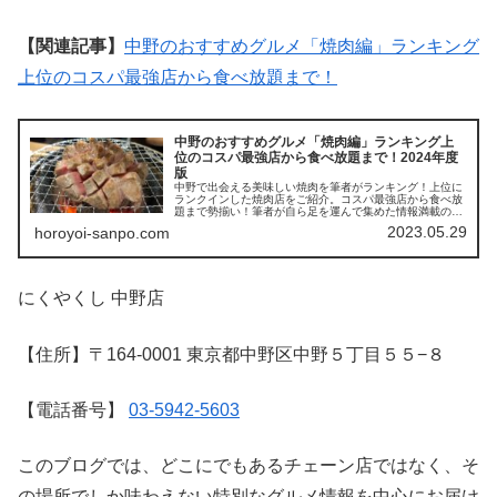
【関連記事】
中野のおすすめグルメ「焼肉編」ランキング
上位のコスパ最強店から食べ放題まで！
中野のおすすめグルメ「焼肉編」ランキング上
位のコスパ最強店から食べ放題まで！2024年度
版
中野で出会える美味しい焼肉を筆者がランキング！上位に
ランクインした焼肉店をご紹介。コスパ最強店から食べ放
題まで勢揃い！筆者が自ら足を運んで集めた情報満載の1
ページ！良質の脂が乗ったロース。旨味を纏ったホルモ
2023.05.29
horoyoi-sanpo.com
ン。旨味が口の中で弾けるハラミ。中野区民の胃袋を掴ん
で離さない店の情報が詰まった中野限定焼肉データバンク
の完成！
にくやくし 中野店
【住所】〒164-0001 東京都中野区中野５丁目５５−８
【電話番号】
03-5942-5603
このブログでは、どこにでもあるチェーン店ではなく、そ
の場所でしか味わえない特別なグルメ情報を中心にお届け