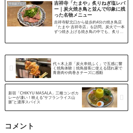
の香りが重なり合う一皿でした。自家製
吉祥寺「たまや」炙りねぎ塩レバ
中央線グルメ
ラッシーの濃厚な味わいも紹介。実際に
ー｜炭火焼き鳥と並んで印象に残
訪れた日時や待ち時間、提供時間、店内
った名物メニュー
の雰囲気、現金払いのみの注意点まで、
体験したことだけを詳しくまとめていま
吉祥寺駅北口から徒歩約4分の焼き鳥店
す。西荻窪ランチや中央線カレーを探し
「たまや 吉祥寺店」を訪問。炭火で一本
ている方の参考になれば幸いです。
ずつ焼き上げる焼き鳥の中でも、炙りね
ぎ塩レバーを中心に、よだれ鶏ホルモ
ン、ハツ、せせりねぎ、トマト肉巻きを
実食しました。レバーの火入れや炭火の
香り、店内の雰囲気、一人飲み・デー
ト・飲み会で利用しやすいかまで、実際
に訪れた体験をもとに詳しく紹介。テラ
代々木上原「炭火串焼ふく」で五感に響
ス席はペット同伴にも対応しているた
く焼鳥体験｜焼鳥接客に使える隠れ家で
め、吉祥寺で焼き鳥店選びに迷っている
青唐肉や肉巻きチーズに感動
方の参考になる内容です。
新宿「CHIKYU MASALA」三種コンボカ
レーが凄い！映える“サフランライス山
脈”と濃厚スパイス
コメント