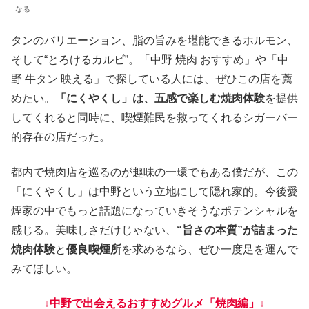
なる
タンのバリエーション、脂の旨みを堪能できるホルモン、
そして“とろけるカルビ”。「中野 焼肉 おすすめ」や「中
野 牛タン 映える」で探している人には、ぜひこの店を薦
めたい。
「にくやくし」は、五感で楽しむ焼肉体験
を提供
してくれると同時に、喫煙難民を救ってくれるシガーバー
的存在の店だった。
都内で焼肉店を巡るのが趣味の一環でもある僕だが、この
「にくやくし」は中野という立地にして隠れ家的。今後愛
煙家の中でもっと話題になっていきそうなポテンシャルを
感じる。美味しさだけじゃない、
“旨さの本質”が詰まった
焼肉体験
と
優良喫煙所
を求めるなら、ぜひ一度足を運んで
みてほしい。
↓中野で出会えるおすすめ
グルメ
「焼肉編」↓