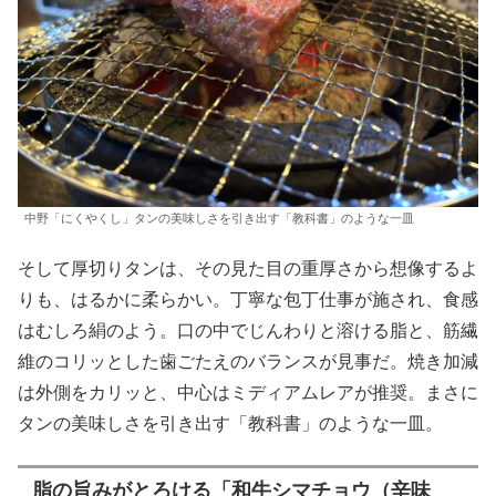
中野「にくやくし」タンの美味しさを引き出す「教科書」のような一皿
そして厚切りタンは、その見た目の重厚さから想像するよ
りも、はるかに柔らかい。丁寧な包丁仕事が施され、食感
はむしろ絹のよう。口の中でじんわりと溶ける脂と、筋繊
維のコリッとした歯ごたえのバランスが見事だ。焼き加減
は外側をカリッと、中心はミディアムレアが推奨。まさに
タンの美味しさを引き出す「教科書」のような一皿。
脂の旨みがとろける「和牛シマチョウ（辛味