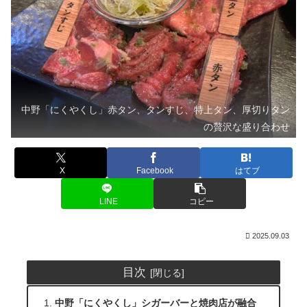
中野「にくやくし」赤タン、タンすじ、特上タン、厚切りタン
の贅沢な盛り合わせ
X
Facebook
はてブ
LINE
コピー
2025.09.03
目次
中野「にくやくし」シガーバーと焼肉店が融合