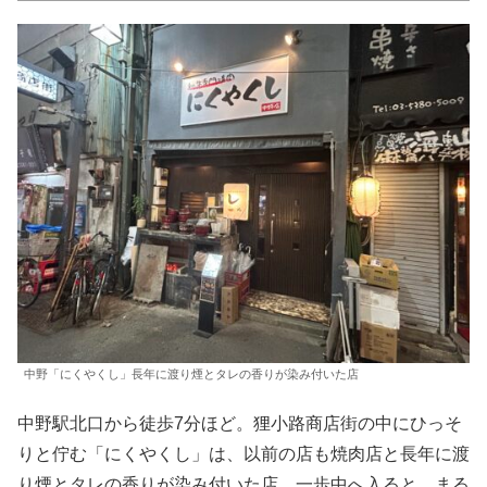
中野「にくやくし」長年に渡り煙とタレの香りが染み付いた店
中野駅北口から徒歩7分ほど。狸小路商店街の中にひっそ
りと佇む「にくやくし」は、以前の店も焼肉店と長年に渡
り煙とタレの香りが染み付いた店。一歩中へ入ると、まる