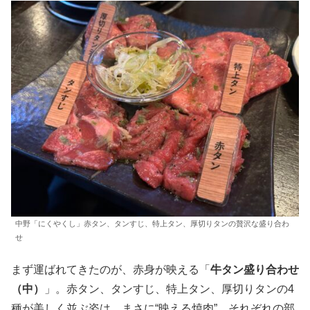
中野「にくやくし」赤タン、タンすじ、特上タン、厚切りタンの贅沢な盛り合わ
せ
まず運ばれてきたのが、赤身が映える「
牛タン盛り合わせ
（中）
」。赤タン、タンすじ、特上タン、厚切りタンの4
種が美しく並ぶ姿は、まさに“映える焼肉”。それぞれの部