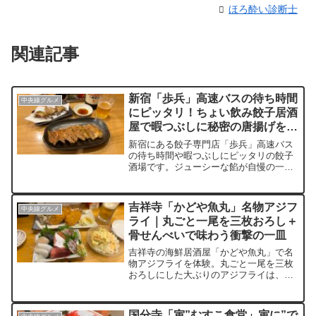
ほろ酔い診断士
関連記事
新宿「歩兵」高速バスの待ち時間
中央線グルメ
にピッタリ！ちょい飲み餃子居酒
屋で暇つぶしに秘密の唐揚げをパ
クリ
新宿にある餃子専門店「歩兵」高速バス
の待ち時間や暇つぶしにピッタリの餃子
酒場です。ジューシーな餡が自慢の一口
サイズの餃子でカリカリの皮と旨味たっ
ぷりの餡が最高。ニラの風味も素晴らし
く、包みたての手作りの焼き餃子やはも
吉祥寺「かどや魚丸」名物アジフ
中央線グルメ
ちろん、一品料理の「秘密の唐揚げ」な
ライ｜丸ごと一尾を三枚おろし＋
どおつまみも充実。新宿の隠れた名店
骨せんべいで味わう衝撃の一皿
「歩兵」で絶品餃子を堪能ください。
吉祥寺の海鮮居酒屋「かどや魚丸」で名
物アジフライを体験。丸ごと一尾を三枚
おろしにした大ぶりのアジフライは、揚
げたてのサクサク衣とふっくらした身の
対比が強烈。有頭骨せんべい付きで頭か
ら尾まで楽しめる一皿だった。刺身盛り
国分寺「寅”むすこ食堂」寅に”で