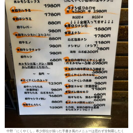
中野「にくやくし」希少部位が揃った手書き風のメニューは思わず全制覇したく