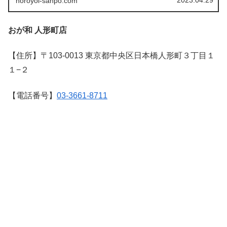
2023.04.29
horoyoi-sanpo.com
け。これから中野で焼き鳥だぁ！って時にに一度は目を通
して欲しい師玉の1ページ！
おが和 人形町店
【住所】〒103-0013 東京都中央区日本橋人形町３丁目１
１−２
【電話番号】
03-3661-8711