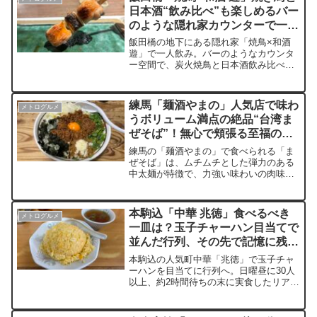
る雰囲気の中、リーズナブルに楽しめる
日本酒“飲み比べ”も楽しめるバー
魚三の魅力を五感でレポート！映える海
のような隠れ家カウンターで一人
鮮と濃厚グルメを探すあなたに。
飲みの夜
飯田橋の地下にある隠れ家「焼鳥×和酒
遊」で一人飲み。バーのようなカウンタ
ー空間で、炭火焼鳥と日本酒飲み比べが
交差する体験を時間軸で記録。お通しか
ら〆までの流れ、温度や食感の変化、周
囲の日本酒が食体験に与える影響を五感
練馬「麺酒やまの」人気店で味わ
メトログルメ
ベースで描写。現金支払い・滞在時間・
うボリューム満点の絶品“台湾ま
提供ペースも含め、訪問前の判断材料と
ぜそば”！無心で頬張る至福の時
して活用できる実食レビュー。
間
練馬の「麺酒やまの」で食べられる「ま
ぜそば」は、ムチムチとした弾力のある
中太麺が特徴で、力強い味わいの肉味噌
とバランス良く絡み合い食べ応えも抜
群！トッピングに使われる角煮「トロ
豚」も柔らかく、口の中でとろける食感
本駒込「中華 兆徳」食べるべき
メトログルメ
が評判です。さらに、〆の追い飯が付い
一皿は？玉子チャーハン目当てで
ており、余った具材と一緒に楽しむこと
並んだ行列、その先で記憶に残っ
で最後まで満足感が得られる一杯です。
た餃子だった
本駒込の人気町中華「兆徳」で玉子チャ
ーハンを目当てに行列へ。日曜昼に30人
以上、約2時間待ちの末に実食したリアル
な体験を時系列で記録。看板の玉子チャ
ーハンの味や食感、そして予想外に印象
を覆した焼き餃子の存在まで、五感ベー