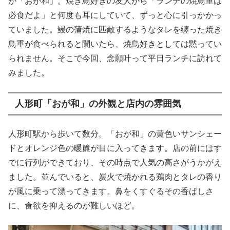
が「おが和」。焼き鳥好きの友人から「ランチの焼鳥重は
必食だよ」と何度も耳にしていて、ずっと心に引っかかっ
ていました。鰻の蒲焼に匹敵するようなタレを纏った焼き
鳥重が食べられると聞いたら、焼鳥好きとしては黙ってい
られません。そこで今回、念願叶って平日ランチに訪れて
みました。
人形町「おが和」の外観と店内の雰囲気
人形町駅から歩いて数分。「おが和」の黄色いサンシェー
ドとオレンジ色の暖簾が目に入ってきます。店の前にはす
でに行列ができており、その時点で人気の高さがうかがえ
ました。並んでいると、炭火で焼かれる鶏肉とタレの香り
が風に乗って漂ってきます。鼻をくすぐるその香ばしさ
に、食欲を抑えるのが難しいほど。