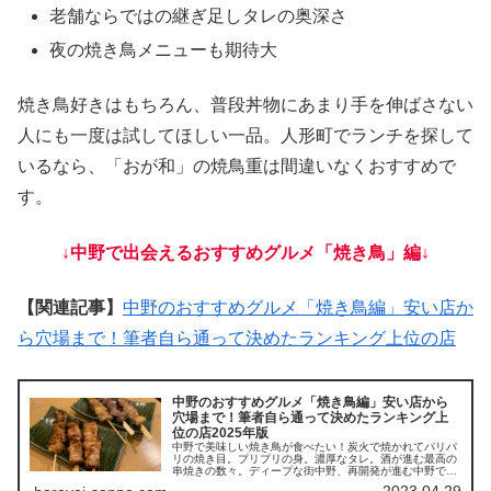
老舗ならではの継ぎ足しタレの奥深さ
夜の焼き鳥メニューも期待大
焼き鳥好きはもちろん、普段丼物にあまり手を伸ばさない
人にも一度は試してほしい一品。人形町でランチを探して
いるなら、「おが和」の焼鳥重は間違いなくおすすめで
す。
↓中野で出会えるおすすめグルメ「焼き鳥」編↓
【関連記事】
中野のおすすめグルメ「焼き鳥編」安い店か
ら穴場まで！筆者自ら通って決めたランキング上位の店
中野のおすすめグルメ「焼き鳥編」安い店から
穴場まで！筆者自ら通って決めたランキング上
位の店2025年版
中野で美味しい焼き鳥が食べたい！炭火で焼かれてパリパ
リの焼き目。プリプリの身。濃厚なタレ。酒が進む最高の
串焼きの数々。ディープな街中野、再開発が進む中野で筆
者が自ら足を運んで自分の舌で味わった率直な感想をお届