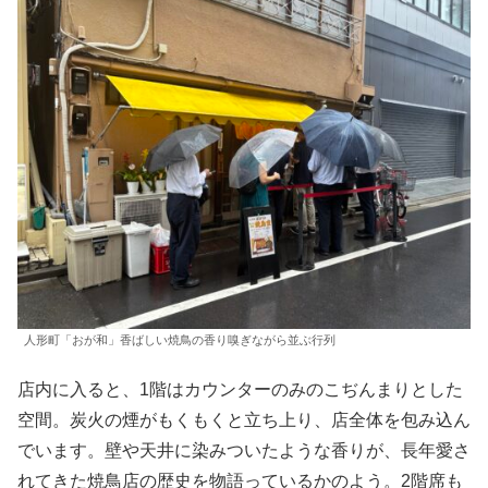
人形町「おが和」香ばしい焼鳥の香り嗅ぎながら並ぶ行列
店内に入ると、1階はカウンターのみのこぢんまりとした
空間。炭火の煙がもくもくと立ち上り、店全体を包み込ん
でいます。壁や天井に染みついたような香りが、長年愛さ
れてきた焼鳥店の歴史を物語っているかのよう。2階席も