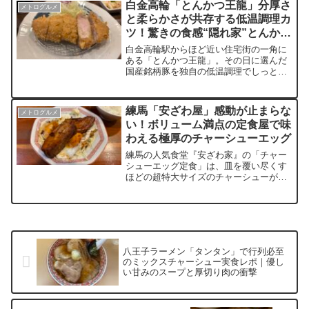
白金高輪「とんかつ王龍」分厚さ
メトログルメ
スで詳細にレビュー。実際の待ち時間や
と柔らかさが共存する低温調理カ
店内の様子、食後に感じた本音まで含め
ツ！驚きの食感“隠れ家”とんかつ
て、訪問前に知っておきたい情報をまと
めた。
体験記
白金高輪駅からほど近い住宅街の一角に
ある「とんかつ王龍」。その日に選んだ
国産銘柄豚を独自の低温調理でしっとり
揚げるロースかつは、分厚い断面から肉
汁が溢れ、衣は軽く香ばしい仕上がり。
名物の“まぐろトロかつ”や海老専門卸か
練馬「安ざわ屋」感動が止まらな
メトログルメ
ら届く車海老フライなど、海鮮カツも充
い！ボリューム満点の定食屋で味
実した一軒です。家族連れで賑わう温か
わえる極厚のチャーシューエッグ
い雰囲気と丁寧な接客も魅力。白金高輪
で隠れ家的なとんかつ店を探している方
練馬の人気食堂『安ざわ家』の「チャー
に届けたい、実食レポート。
シューエッグ定食」は、皿を覆い尽くす
ほどの超特大サイズのチャーシューが特
徴です。甘辛いタレが染み込んだ厚切り
チャーシューと、とろける黄身の目玉焼
きの組み合わせは、ご飯が止まらなくな
る美味しさです。特に、半熟の卵と絡め
て食べると、背徳感マックスの満足感が
得られること間違い無し！
八王子ラーメン「タンタン」で行列必至
のミックスチャーシュー実食レポ｜優し
い甘みのスープと厚切り肉の衝撃