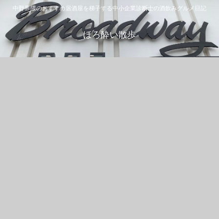
中野界隈のおすすめ居酒屋を梯子する中小企業診断士の酒飲みグルメ日記
ほろ酔い散歩