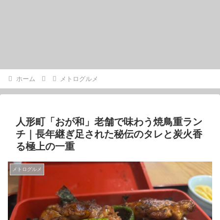
ホーム
メトログルメ
人形町「おが和」老舗で味わう焼鳥重ラン
チ｜長年継ぎ足された秘伝のタレと炭火香
る極上の一重
メトログルメ