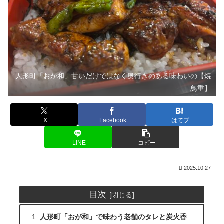
人形町「おが和」甘いだけではなく奥行きのある味わいの【焼
鳥重】
X
Facebook
はてブ
LINE
コピー
2025.10.27
目次
人形町「おが和」で味わう老舗のタレと炭火香