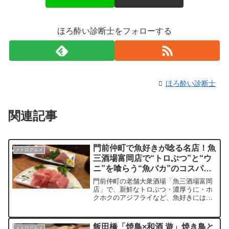
ほろ酔い診断士をフォローする
ほろ酔い診断士
関連記事
門前仲町で魚好きが唸る名店！魚
メトログルメ
三酒場富岡店で“トロぶつ”と“ウ
ニ”を喰らう“魚バカ”のコスパ抜
群体験記
門前仲町の老舗大衆酒場「魚三酒場富岡
店」で、新鮮なトロぶつ・濃厚うに・ホ
クホクのアジフライなど、魚好きにはた
まらない海鮮料理を体験。おろし生姜で
食べるカツオ刺しや、プリプリ食感が光
るイカかき揚げも絶品。下町情緒あふれ
飯田橋「焼鳥×和酒 遊」焼き鳥と
メトログルメ