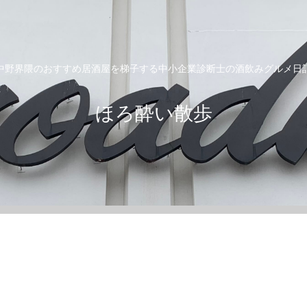
中野界隈のおすすめ居酒屋を梯子する中小企業診断士の酒飲みグルメ日
ほろ酔い散歩