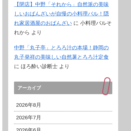
【閉店】中野「それから」自然派の美味
しいおばんざいが自慢の小料理バル！隠
れ家居酒屋のおばんざい
に
小料理バルそ
れから
より
中野「丸子亭」とろろ汁の本場！静岡の
丸子発祥の美味しい自然薯とろろ汁定食
に
ほろ酔い診断士
より
アーカイブ
2026年8月
2026年7月
2026年6月