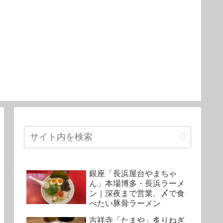
銀座「長浜屋台やまちゃ
ん」本場博多・長浜ラーメ
ン｜深夜まで営業、〆で食
べたい豚骨ラーメン
吉祥寺「たまや」炙りねぎ