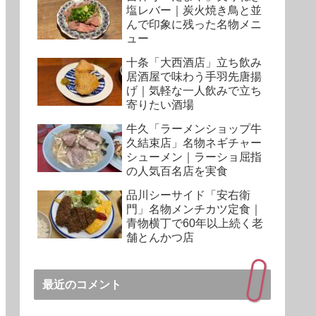
塩レバー｜炭火焼き鳥と並
んで印象に残った名物メニ
ュー
十条「大西酒店」立ち飲み
居酒屋で味わう手羽先唐揚
げ｜気軽な一人飲みで立ち
寄りたい酒場
牛久「ラーメンショップ牛
久結束店」名物ネギチャー
シューメン｜ラーショ屈指
の人気百名店を実食
品川シーサイド「安右衛
門」名物メンチカツ定食｜
青物横丁で60年以上続く老
舗とんかつ店
最近のコメント