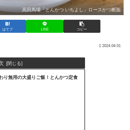
高田馬場「とんかつ いちよし」ロースかつ断面
はてブ
LINE
コピー
2024.04.01
次
わり無用の大盛りご飯！とんかつ定食