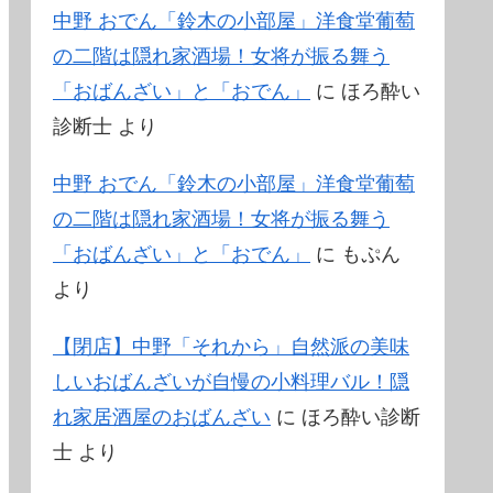
中野 おでん「鈴木の小部屋」洋食堂葡萄
の二階は隠れ家酒場！女将が振る舞う
「おばんざい」と「おでん」
に
ほろ酔い
診断士
より
中野 おでん「鈴木の小部屋」洋食堂葡萄
の二階は隠れ家酒場！女将が振る舞う
「おばんざい」と「おでん」
に
もぷん
より
【閉店】中野「それから」自然派の美味
しいおばんざいが自慢の小料理バル！隠
れ家居酒屋のおばんざい
に
ほろ酔い診断
士
より