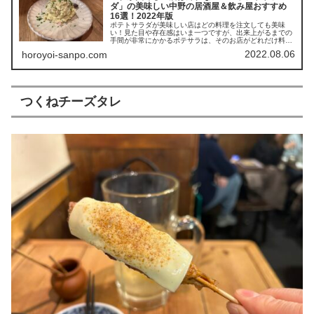
ダ」の美味しい中野の居酒屋＆飲み屋おすすめ
16選！2022年版
ポテトサラダが美味しい店はどの料理を注文しても美味
い！見た目や存在感はいま一つですが、出来上がるまでの
手間が非常にかかるポテサラは、そのお店がどれだけ料理
に情熱を注いでいるか計れる一品であること間違い無し。
2022.08.06
horoyoi-sanpo.com
ディープな街中野でも様々なポテサラに出会うことが出来
ます。あなたも自分好みの絶品ポテサラを探してみません
か？
つくねチーズタレ