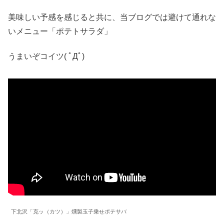
美味しい予感を感じると共に、当ブログでは避けて通れな
いメニュー「ポテトサラダ」
うまいぞコイツ( ﾟДﾟ)
下北沢「克ッ（カツ）」燻製玉子乗せポテサバ