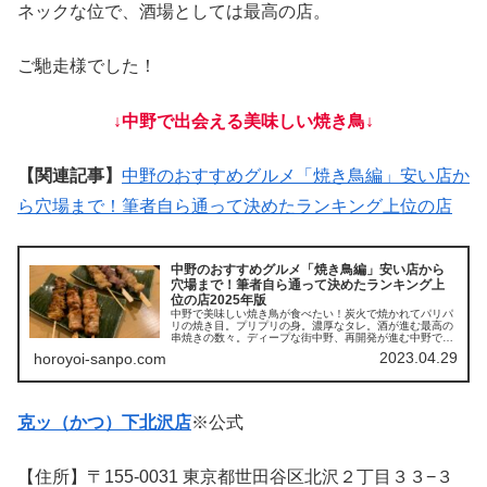
ネックな位で、酒場としては最高の店。
ご馳走様でした！
↓中野で出会える美味しい焼き鳥↓
【関連記事】
中野のおすすめグルメ「焼き鳥編」安い店か
ら穴場まで！筆者自ら通って決めたランキング上位の店
中野のおすすめグルメ「焼き鳥編」安い店から
穴場まで！筆者自ら通って決めたランキング上
位の店2025年版
中野で美味しい焼き鳥が食べたい！炭火で焼かれてパリパ
リの焼き目。プリプリの身。濃厚なタレ。酒が進む最高の
串焼きの数々。ディープな街中野、再開発が進む中野で筆
者が自ら足を運んで自分の舌で味わった率直な感想をお届
2023.04.29
horoyoi-sanpo.com
け。これから中野で焼き鳥だぁ！って時にに一度は目を通
して欲しい師玉の1ページ！
克ッ（かつ）下北沢店
※公式
【住所】〒155-0031 東京都世田谷区北沢２丁目３３−３