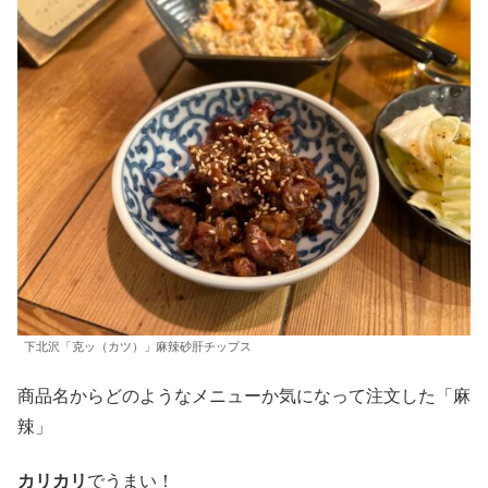
下北沢「克ッ（カツ）」麻辣砂肝チップス
商品名からどのようなメニューか気になって注文した「麻
辣」
カリカリ
でうまい！