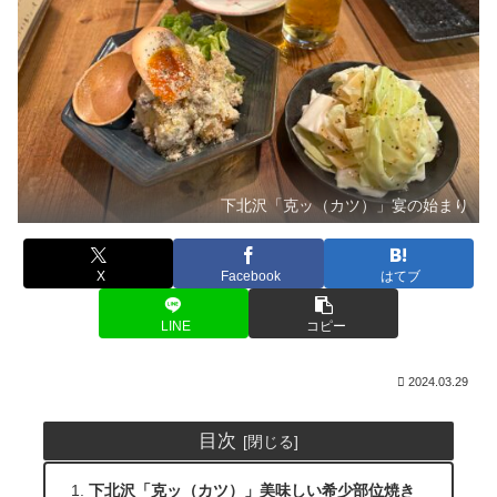
下北沢「克ッ（カツ）」宴の始まり
X
Facebook
はてブ
LINE
コピー
2024.03.29
目次
下北沢「克ッ（カツ）」美味しい希少部位焼き