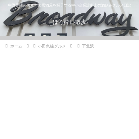
中野界隈のおすすめ居酒屋を梯子する中小企業診断士の酒飲みグルメ日記
ほろ酔い散歩
ホーム
小田急線グルメ
下北沢