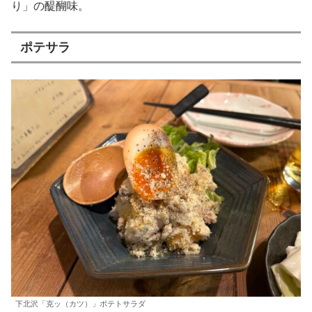
り」の醍醐味。
ポテサラ
下北沢「克ッ（カツ）」ポテトサラダ