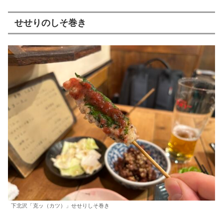
せせりのしそ巻き
下北沢「克ッ（カツ）」せせりしそ巻き