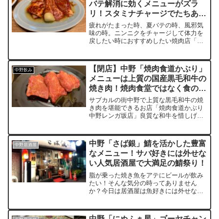
バテ解消に効くメニューがズラ
者には是非とも様々な辛さに挑戦してい
リ！スタミナチャージでたちあが
ただきたい。
れニッポン！
疲れがたまった時、夏バテの時、風邪気
味の時。ニンニクをチャージして体力を
戻したい時におすすめしたい焼肉店「に
んにく焼肉プルシン」大量のニンニクを
摂取しながら和牛の焼肉が食べられる焼
肉店です。カウンター完備で一人焼肉も
【閉店】中野「焼肉食道かぶり」
中野飲み
気兼ねなくいただけるプルシンは令和の
メニューは上質の国産黒毛和牛の
時代に無くてはならないお店の一つ。た
焼き肉！焼肉食堂ではなく食の道
ちあがれニッポン！
を究める
サブカルの街中野で上質な黒毛和牛の焼
き肉を堪能できるお店「焼肉食道かぶり
中野レンガ坂店」良質な和牛を惜しげも
なく焼肉で頬張れる新中野に本店を構え
高円寺にもアパッチ店を展開する焼肉
店。肉に対するこだわりと遊び心を忘れ
中野「さば銀」鯖を活かした豊富
中野居酒屋
ない営業スタイル。ちょっと贅沢に和牛
なメニュー！サバ好きには外せな
が食べたい！そんな時に使えるお店。
い人気居酒屋で大満足の鯖祭り！
脂が乗った焼き魚をアテにビールが飲み
たい！そんな気分の時ってありません
か？今日は居酒屋は魚好きには外せない
激うま鯖料理がお腹いっぱい味わえるお
店「さば銀」を紹介。週末には予約をし
ないとまず入店できない人気店です。刺
中野「にぬふぁ星」ゴーヤチャン