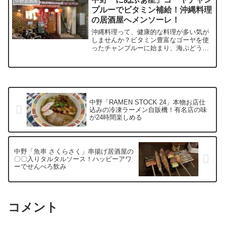
中野居酒屋
身や炙りはもちろん、チャーハンから鯖
プルーでビタミン補給！沖縄料理
サンドまでランキングをつけるのが難し
の居酒屋へメンソーレ！
い鯖料理パラダイスのおすすめ居酒屋
沖縄料理って、健康的な料理が多い気が
しませんか？ビタミン豊富なゴーヤを使
ったチャンプルーに始まり、海ぶどうや
もずくなど、海の恵みをふんだんに吸収
した食べ物達。そんな沖縄郷土料理と泡
盛があれば、素敵な晩酌が出来ると思い
ませんか？今日は中野の「にぬふぁ星」
こじんまりとした店で柑橘系の爽やかさ
を感じられる唐揚げをご賞味あれ。
中野「RAMEN STOCK 24」本物お店仕
込みの冷凍ラーメン自販機！有名店の味
が24時間楽しめる
中野「魚串 さくらさく」串揚げ居酒屋の
〇〇入りタルタルソース！ハッピーアワ
ーでせんべろ飲み
コメント