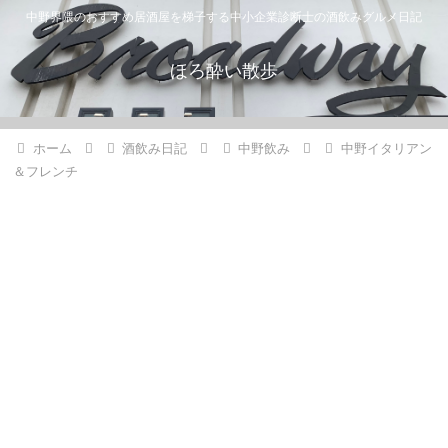
中野界隈のおすすめ居酒屋を梯子する中小企業診断士の酒飲みグルメ日記
ほろ酔い散歩
ホーム
酒飲み日記
中野飲み
中野イタリアン
＆フレンチ