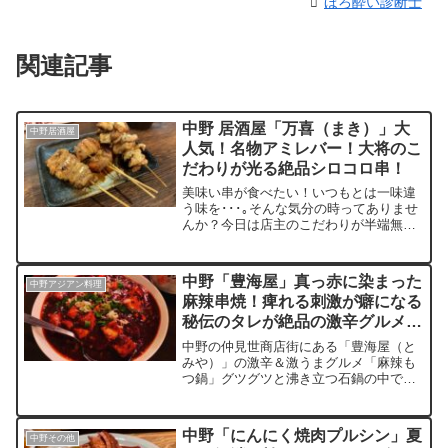
ほろ酔い診断士
関連記事
中野 居酒屋「万喜（まき）」大
中野居酒屋
人気！名物アミレバー！大将のこ
だわりが光る絶品シロコロ串！
美味い串が食べたい！いつもとは一味違
う味を･･･｡そんな気分の時ってありませ
んか？今日は店主のこだわりが半端無い
絶品の串焼きが味わえる「万喜（ま
き）」へ。そこで食べられる名物アミレ
バーはもちろん、他では食べたことが無
中野「豊海屋」真っ赤に染まった
中野アジアン料理
いとろけるシロコロ。さらにカリカリに
麻辣串焼！痺れる刺激が癖になる
揚げられた巨大皮串！新たな出会いがた
秘伝のタレが絶品の激辛グルメと
くさん待ち受けているお店へGO！
みや
中野の仲見世商店街にある「豊海屋（と
みや）」の激辛＆激うまグルメ「麻辣も
つ鍋」グツグツと沸き立つ石鍋の中で真
っ赤なスープがマグマのように煮え立つ
姿は、正に地獄の様な風景。一口頬張れ
ば弾ける旨味と程よい辛みが絶妙のバラ
中野「にんにく焼肉プルシン」夏
中野その他
ンス。辛さは１～１０まで選べるので強