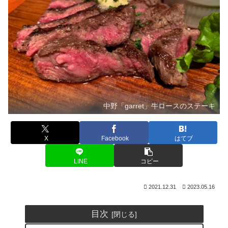
中野「garret」牛ロースのステーキ
X
Facebook
はてブ
LINE
コピー
2021.12.31
2023.05.16
目次