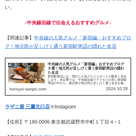
い。
↓中央線沿線で出会えるおすすめグルメ↓
【関連記事】
中央線の人気グルメ「新宿編」おすすめブロ
グ！地元民が足しげく通う新宿駅周辺の隠れた名店
中央線の人気グルメ「新宿編」おすすめブログ
６選！地元民が足しげく通う新宿駅周辺の隠れ
た名店
新宿駅周辺には、隠れた人気グルメスポットが数多く存在
します。本記事では、中央線沿線でアクセスの良い新宿駅
周辺の中から、観光客や地元民が足しげく通う名店を厳選
してご紹介します。各店の特徴やおすすめメニューなど詳
2024.10.28
horoyoi-sanpo.com
しく解説！新宿でランチやディナー情報をお探しの方必
見！中央線沿線のグルメ探索に興味がある方はぜひご覧く
ださい。
ラザニ屋 三鷹北口店
※Instagram
【住所】〒180-0006 東京都武蔵野市中町１丁目４−１