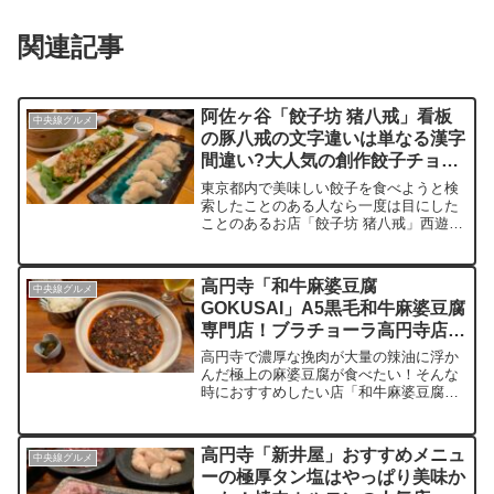
関連記事
阿佐ヶ谷「餃子坊 猪八戒」看板
中央線グルメ
の豚八戒の文字違いは単なる漢字
間違い?大人気の創作餃子チョハ
ッカイ
東京都内で美味しい餃子を食べようと検
索したことのある人なら一度は目にした
ことのあるお店「餃子坊 猪八戒」西遊記
に登場する豚の妖怪「猪八戒」の一文字
違いの看板が特徴的なお店は餃子といえ
ば東京都内屈指の人気店の一つ。店名の
高円寺「和牛麻婆豆腐
中央線グルメ
漢字を間違えてしまうようなお茶目な店
GOKUSAI」A5黒毛和牛麻婆豆腐
主が作る創作餃子を求めて毎日満席にに
専門店！ブラチョーラ高円寺店で
なる予約必須の餃子専門店です。
間借り営業中
高円寺で濃厚な挽肉が大量の辣油に浮か
んだ極上の麻婆豆腐が食べたい！そんな
時におすすめしたい店「和牛麻婆豆腐
GOKUSAI」高円寺のイタリアンレスト
ラン「ブラチョーラ」で間借り営業中の
隠れた人気店。ミシュラン掲載店舗で修
高円寺「新井屋」おすすめメニュ
中央線グルメ
業を重ねた店主が作り出すピリ辛な一品
ーの極厚タン塩はやっぱり美味か
はご飯との相性抜群！その他にも麻婆麺