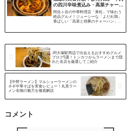
の四川辛味煮込み・高菜チャーハ
で家系を堪能したい人におすすめ
ンが絶品
阿佐ヶ谷の中華料理店「青松」で味わう
絶品グルメ！ジューシーな「よだれ鶏」
香ばしい「高菜と焼豚のチャーハン」素
材の旨みが光る「紋甲イカのネギソース
炒め」さらに奥深い味わいの「牛肉の四
川辛味煮込み」を徹底紹介。地元で人気
の隠れ家中華で、痺れる辛さと香辛料の
魅力を堪能してください。阿佐ヶ谷グル
メを探している方必見の情報が満載
JR大塚駅周辺で出会えるおすすめグルメ
ブログ5選！トンカツからラーメンまで隠
れた名店を厳選してご紹介
【中野ラーメン】マルショーラーメンの
ネギ中華そばを実食レビュー！丸系ラー
メン名物の魅力を徹底解説
コメント