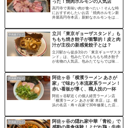
った！焼肉ホルモンの人気店
を頼むお客様も多数いる穴場店
高円寺で美味い肉が食べたい！そんな時
におすすめしたいお店「焼肉ホルモン新
井屋高円寺本店」新鮮なホルモンをはじ
めとした極上の焼肉が堪能できる人気店
です。中でも数量限定の厚切り牛タンは
おすすめの一品。贅沢に厚切りされた牛
立川「東京ギョーザスタンド」も
中央線グルメ
タン塩をミディアムレアで食べる至福の
ちもち焼き餃子が衝撃的！皮と肉
瞬間。口の中に溢れる旨味。心地よい歯
汁が主役の新感覚餃子とは？
ごたえ。牛タンのすべてが詰まった一
品。
立川駅から徒歩3分の「東京ギョーザスタ
ンド」は、包みたてのもちもち焼き餃子
が名物の人気店。包みたてならでは味わ
いはもちろん、厚みのある皮とあふれる
肉汁で、まるで小籠包のような新感覚の
美味しさが味わえます。ヨダレ鴨や海老
阿佐ヶ谷「横濱ラーメン あさが
中央線グルメ
玉子チャーハンなど一品料理も充実。映
家」で味わう本流家系ラーメン！
えグルメやデート、女子会にもおすすめ
赤い看板が導く、職人技の一杯
の一軒を実食レポート！
阿佐ヶ谷駅近くの個人経営ラーメン店
「横濱ラーメン あさが家 本店」は、横
浜の名店・寿々㐂家で30年修業した店主
が手掛ける本格家系ラーメンの名店。ス
ープは豚骨と鶏油が織りなす絶妙なバラ
ンスで、酒井製麺の中太麺と厚切りチャ
阿佐ヶ谷の隠れ家中華「青松」で
中央線グルメ
ーシューが絡み合う。瀬戸内産青ネギや
感動の美食体験！よだれ鶏・牛肉
豊富な薬味で味変も自由自在。阿佐ヶ谷