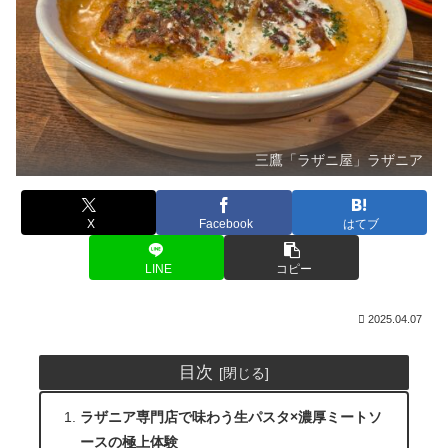
三鷹「ラザニ屋」ラザニア
X
Facebook
はてブ
LINE
コピー
2025.04.07
目次
ラザニア専門店で味わう生パスタ×濃厚ミートソ
ースの極上体験