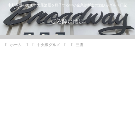
中野界隈のおすすめ居酒屋を梯子する中小企業診断士の酒飲みグルメ日記
ほろ酔い散歩
ホーム
中央線グルメ
三鷹