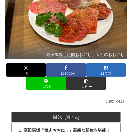
高田馬場「焼肉おおにし」大将のおおにし
X
Facebook
はてブ
LINE
コピー
2024.04.17
目次
高田馬場「焼肉おおにし」高級な部位を堪能！