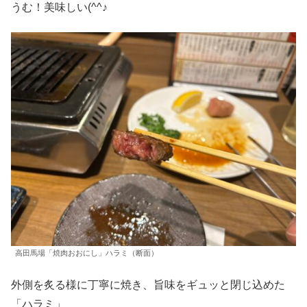
うむ！美味しい(^^♪
高田馬場「焼肉おおにし」ハラミ（断面）
外側を炙る様に丁寧に焼き、旨味をギュッと閉じ込めた
「ハラミ」