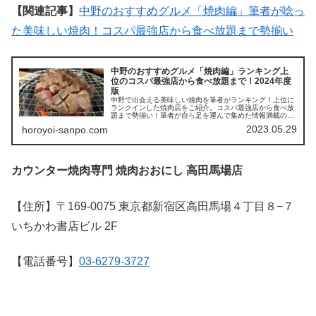
【関連記事】
中野のおすすめグルメ「焼肉編」筆者が唸っ
た美味しい焼肉！コスパ最強店から食べ放題まで勢揃い
中野のおすすめグルメ「焼肉編」ランキング上
位のコスパ最強店から食べ放題まで！2024年度
版
中野で出会える美味しい焼肉を筆者がランキング！上位に
ランクインした焼肉店をご紹介。コスパ最強店から食べ放
題まで勢揃い！筆者が自ら足を運んで集めた情報満載の1
ページ！良質の脂が乗ったロース。旨味を纏ったホルモ
2023.05.29
horoyoi-sanpo.com
ン。旨味が口の中で弾けるハラミ。中野区民の胃袋を掴ん
で離さない店の情報が詰まった中野限定焼肉データバンク
の完成！
カウンター焼肉専門 焼肉おおにし 高田馬場店
【住所】〒169-0075 東京都新宿区高田馬場４丁目８−７
いちかわ書店ビル 2F
【電話番号】
03-6279-3727