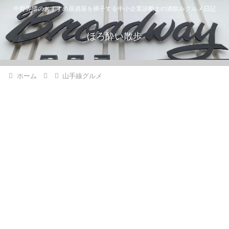
中野界隈のおすすめ居酒屋を梯子する中小企業診断士の酒飲みグルメ日記
ほろ酔い散歩
ホーム
山手線グルメ