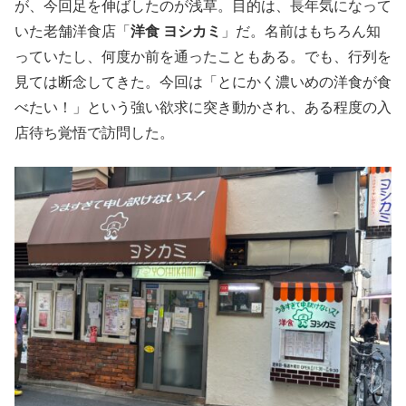
が、今回足を伸ばしたのが浅草。目的は、長年気になって
いた老舗洋食店「
洋食 ヨシカミ
」だ。名前はもちろん知
っていたし、何度か前を通ったこともある。でも、行列を
見ては断念してきた。今回は「とにかく濃いめの洋食が食
べたい！」という強い欲求に突き動かされ、ある程度の入
店待ち覚悟で訪問した。