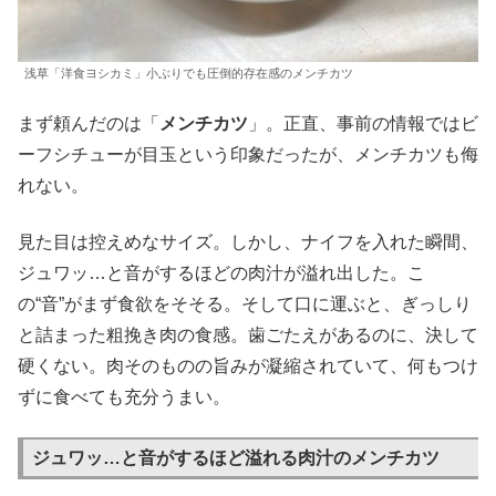
浅草「洋食ヨシカミ」小ぶりでも圧倒的存在感のメンチカツ
まず頼んだのは「
メンチカツ
」。正直、事前の情報ではビ
ーフシチューが目玉という印象だったが、メンチカツも侮
れない。
見た目は控えめなサイズ。しかし、ナイフを入れた瞬間、
ジュワッ…と音がするほどの肉汁が溢れ出した。こ
の“音”がまず食欲をそそる。そして口に運ぶと、ぎっしり
と詰まった粗挽き肉の食感。歯ごたえがあるのに、決して
硬くない。肉そのものの旨みが凝縮されていて、何もつけ
ずに食べても充分うまい。
ジュワッ…と音がするほど溢れる肉汁のメンチカツ