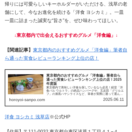
帰りには可愛らしいキーホルダーがいただける、浅草の老
舗にして、今なお進化を続ける「洋食 ヨシカミ」。一皿
一皿に詰まった誠実な“旨さ”を、ぜひ味わってほしい。
↓東京都内で出会えるおすすめグルメ「洋食編」↓
【関連記事】
東京都内のおすすめグルメ「洋食編」筆者自
ら通った実食レビューランキング上位の店！
東京都内のおすすめグルメ「洋食編」筆者自ら
通った実食レビューランキング上位の店！2025
年度版
東京都内で美味しい洋食を探しているなら必見！経堂「洋
食バル ウルトラ」の絶品ハンバーグや、五反田「グリルエ
フ」の漆黒ハヤシライスなど、筆者が実際に通って選んだ
名店を厳選紹介。アド街紹介の話題店や老舗洋食の名店ま
2025.06.11
horoyoi-sanpo.com
で、懐かしさと新しさが交差する“本当に美味しい洋食体
験”をお届けします。穴場好き・洋食ファン必見！
洋食 ヨシカミ 浅草店
※公式HP
【住所】〒111-0032 東京都台東区浅草１丁目４１−４