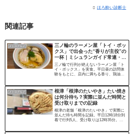
ほろ酔い診断士
関連記事
三ノ輪のラーメン屋「トイ・ボッ
メトログルメ
クス」で出会った“香りが主役”の
一杯｜ミシュランガイド常連・醤
油ラーメン
三ノ輪で行列が絶えないラーメン屋「ト
イ・ボックス」を実食。平日昼の訪問体
験をもとに、店内に満ちる香り、鶏油が
立ち上がる醤油スープの印象、細麺やバ
ラチャーシューの実感を率直に記録し
た。ミシュランガイド常連として知られ
根津「根津のたいやき」たい焼き
メトログルメ
る一杯は、濃厚さではなく“香りと余
は何分待ち？実際に並んだ時間と
韻”で記憶に残る。清湯系醤油ラーメンが
受け取りまでの記録
好きな人に届けた至高の１ページ。
根津の老舗「根津のたいやき」で実際に
並んだ待ち時間を記録。平日12時18分到
着で行列5人、受け取りは12時35分。並
び方や列の進み方、焼き上がりのタイミ
ング、注文から受け取りまでの流れを体