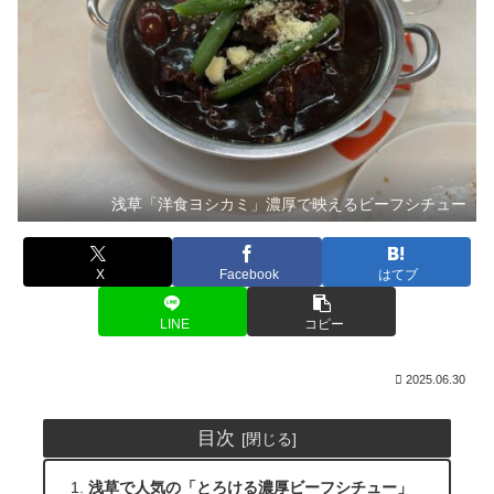
浅草「洋食ヨシカミ」濃厚で映えるビーフシチュー
X
Facebook
はてブ
LINE
コピー
2025.06.30
目次
浅草で人気の「とろける濃厚ビーフシチュー」