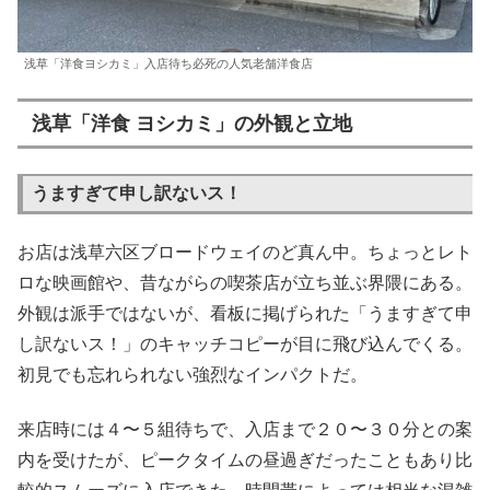
浅草「洋食ヨシカミ」入店待ち必死の人気老舗洋食店
浅草「洋食 ヨシカミ」の外観と立地
うますぎて申し訳ないス！
お店は浅草六区ブロードウェイのど真ん中。ちょっとレト
ロな映画館や、昔ながらの喫茶店が立ち並ぶ界隈にある。
外観は派手ではないが、看板に掲げられた「うますぎて申
し訳ないス！」のキャッチコピーが目に飛び込んでくる。
初見でも忘れられない強烈なインパクトだ。
来店時には４〜５組待ちで、入店まで２０〜３０分との案
内を受けたが、ピークタイムの昼過ぎだったこともあり比