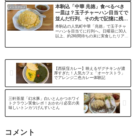
を刺激します。一口頬張れば、ふっくら
本駒込「中華 兆徳」食べるべき
メトログルメ
柔らかな鶏肉とタレが染み込んだご飯が
一皿は？玉子チャーハン目当てで
絶妙に絡み合い、口いっぱいに幸せが広
並んだ行列、その先で記憶に残っ
がる極上体験。焼鳥好きにおすすめ！
た餃子だった
本駒込の人気町中華「兆徳」で玉子チャ
ーハンを目当てに行列へ。日曜昼に30人
以上、約2時間待ちの末に実食したリアル
な体験を時系列で記録。看板の玉子チャ
ーハンの味や食感、そして予想外に印象
を覆した焼き餃子の存在まで、五感ベー
スで詳細にレビュー。実際の待ち時間や
店内の様子、食後に感じた本音まで含め
て、訪問前に知っておきたい情報をまと
【西荻窪カレー】映えるザグチキンが濃
めた。
厚すぎた！人気カフェ「オーケストラ」
でアレンジ二色カレー体験記
三軒茶屋「幻水豚」白いとんかつホワイ
トクラウン実食レポ！おかわり必至の美
味しいトンカツげんすいとん
コメント