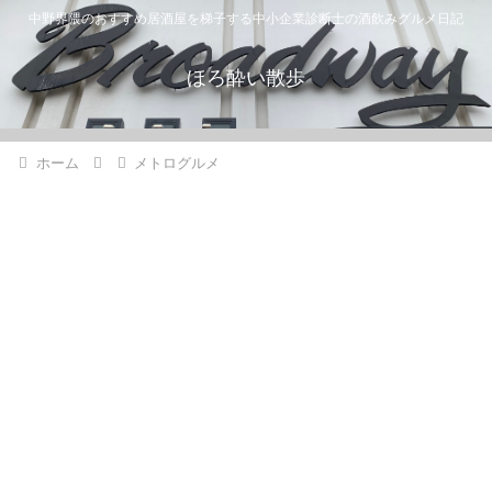
中野界隈のおすすめ居酒屋を梯子する中小企業診断士の酒飲みグルメ日記
ほろ酔い散歩
ホーム
メトログルメ