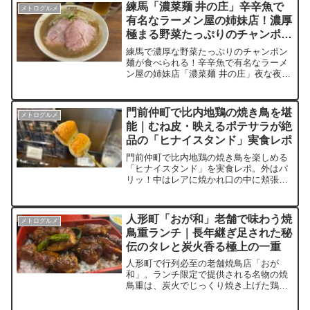
験ベースで詳しく解説。薄皮パリパリの
練馬「濃菜麺 井の庄」辛辛魚で
メトログルメ
たい焼きと甘さ控えめの餡の味わいも五
有名なラーメン屋の姉妹店！濃厚
感で紹介。谷根千散歩や食べ歩きの参考
極まる野菜たっぷりのチャンポン
になるリアルな訪問記。
麺
練馬で濃厚な野菜たっぷりのチャンポン
麺が食べられる！辛辛魚で有名なラーメ
ン屋の姉妹店「濃菜麺 井の庄」夜な夜な
行列が出来る人気店で提供される「濃菜
麺（こいさいめん）」はスープの濃厚さ
が極まった一杯。一口啜ると一般的なラ
門前仲町で比内地鶏の焼き鳥を堪
メトログルメ
ーメン店では味わった事のない衝撃に襲
能｜むね皮・映えるポテサラが絶
われます。あまりの美味さに完食完飲必
品の「ヒナイスタンド」実食レポ
死！
門前仲町で比内地鶏の焼き鳥を楽しめる
「ヒナイスタンド」を実食レポ。外はパ
リッ！中はレアに焼かれ口の中に頬張る
と旨味が弾ける絶品の「むね皮」、肉の
旨味を堪能できる「つくね塩レモン」、
SNS映え間違いなしの「いぶりがっこタ
人形町「おが和」老舗で味わう焼
メトログルメ
ルタルのポテサラ」など、香り・食感・
鳥重ランチ｜長年継ぎ足された秘
味の全てを五感で楽しめる焼き鳥酒場。
伝のタレと炭火香る極上の一重
皮好き必訪の一軒。
人形町で行列必至の老舗焼鳥店「おが
和」。ランチ限定で提供される名物の焼
鳥重は、炭火でじっくり焼き上げた鶏肉
に長年継ぎ足された秘伝のタレをまと
い、艶やかな照りと香ばしい香りで食欲