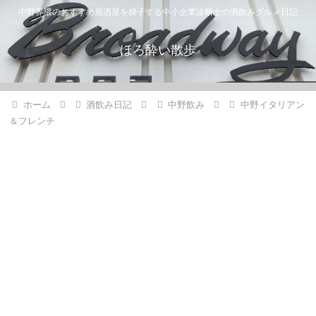
中野界隈のおすすめ居酒屋を梯子する中小企業診断士の酒飲みグルメ日記
ほろ酔い散歩
ホーム
酒飲み日記
中野飲み
中野イタリアン
＆フレンチ