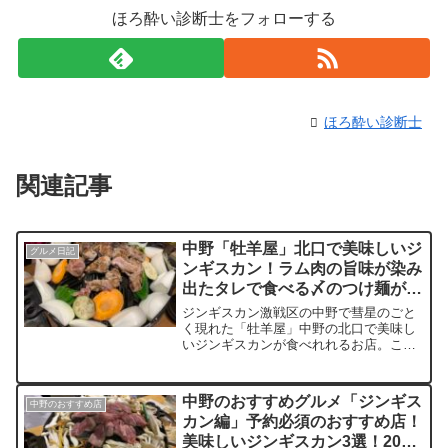
ほろ酔い診断士をフォローする
ほろ酔い診断士
関連記事
中野「牡羊屋」北口で美味しいジ
グルメ日記
ンギスカン！ラム肉の旨味が染み
出たタレで食べる〆のつけ麺が最
高！
ジンギスカン激戦区の中野で彗星のごと
く現れた「牡羊屋」中野の北口で美味し
いジンギスカンが食べれれるお店。こだ
わりたっぷりのアイスランド産ラム肉は
クセもなく旨味もたっぷり！タレ漬けは
タレでラム肉は岩塩で食べるのが筆者の
中野のおすすめグルメ「ジンギス
中野のおすすめ店
オススメ。そして〆はつけ麺！ラム肉の
カン編」予約必須のおすすめ店！
脂がたっぷり染み出したつけタレに麺を
美味しいジンギスカン3選！2023
ダイブさせれば至福の時が始まる！