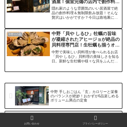
酒屋！個室完備の店内で創作料理
と飲み放題
隠れ家のような雰囲気のいい居酒屋で絶
品の創作料理＆無制限飲み放題！そんな
贅沢はいかがですか？今日は路地裏にひ
っそりと佇む隠れ家のような居酒屋「雛
家」をご紹介。古民家を改装したような
造りの店内は、とてもいい雰囲気。飲み
中野「貝や しるひ」牡蠣の旨味
中野その他
会はもちろんデートでも使えるお店で
が凝縮されたアヒージョが絶品の
す。そんな雛家でまさかの無制限のみ放
貝料理専門店！生牡蠣も揃うオイ
題！料理も美味いから酒も進みます！
スターバー！
中野で美味しい貝料理が食べられるお店
「貝や しるひ」貝料理の美味しさを知る
日。新鮮な生牡蠣や様々な貝をふんだん
に使った貝料理が食べられる隠れた名店
です。中野では貴重なオイスターバーと
して活用できるので牡蠣好き吞兵衛には
外せません。美味しい牡蠣と白ワインを
片手に至福のひと時をお過ごしくださ
い。
中野 手しおごはん「玄」カロリーと栄養
のバランスが絶妙！おかずが6品楽しめる
ボリューム満点の定食
中野「青葉」東京に住むラーメン愛好家
の聖地！食べ方は特徴的なスープにゆず
お問い合わせ
プライバシーポリシー