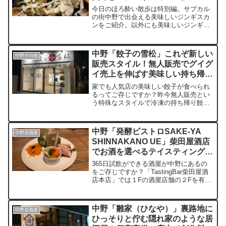
年版
今日のほろ酔い散歩は特別編。サブカル
の街中野で出会える美味しいジンギスカ
ンをご紹介。以外にも美味しいジンギス
カン屋さんがひしめく中野の飲み屋街。
モクモクと立ち込める煙の中で臭みの無
い絶品のラムを頬張る至福の時間。ブロ
中野「餃子の雪松」これぞ新しい
中野その他
ードウェイ商店街に遊びに来た際に、必
販売スタイル！無人販売でグイグ
ず覗いていって欲しい師玉の1ページ。
イ売上を伸ばす美味しい持ち帰り
冷凍餃子！
家でも人気店の美味しい餃子が食べられ
るってご存じですか？昨今無人販売とい
う特殊なスタイルで冷凍の持ち帰り餃子
を大量に販売しているお店「雪松」日本
だからこその無防備な販売スタイルにび
っくりしましたが、改めて平和な日本を
中野「発酵ビストロSAKE-YA
中野居酒屋
再認識。野菜を大量に使った餃子はとっ
SHINNAKANO UE」柴田屋酒店
ても食べやすく、無限に食べれそうな食
でお酒を選べるテイスティングバ
感。ビールにもピッタリでおすすめ
ー！
365日試飲ができる酒屋が中野にあるの
をご存じですか？「TastingBar柴田屋酒
店本店」では１Fの酒屋店舗の２Fを有効
活用した発酵料理が味わえるテイスティ
ングバーを営業中です。料理の味もさる
ことながら発酵料理というこだわり満載
中野「雛家（ひなや）」裏路地に
中野居酒屋
の料理の数々は改めてビジネスモデルの
ひっそりと佇む隠れ家のような居
大切さを知らしめてくれる人気店です。