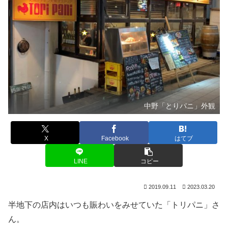
中野「とりパニ」外観
X
Facebook
はてブ
LINE
コピー
2019.09.11
2023.03.20
半地下の店内はいつも賑わいをみせていた「トリパニ」さ
ん。