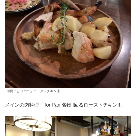
中野「とりパニ」ローストチキン①
メインの肉料理「ToriPani名物!!回るローストチキン!!」