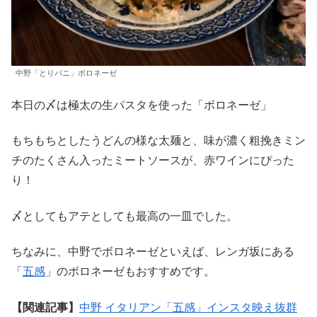
中野「とりパニ」ボロネーゼ
本日の〆は極太の生パスタを使った「ボロネーゼ」
もちもちとしたうどんの様な太麺と、味が濃く粗挽きミン
チのたくさん入ったミートソースが、赤ワインにぴった
り！
〆としてもアテとしても最高の一皿でした。
ちなみに、中野でボロネーゼといえば、レンガ坂にある
「
五感
」のボロネーゼもおすすめです。
【関連記事】
中野 イタリアン「五感」インスタ映え抜群