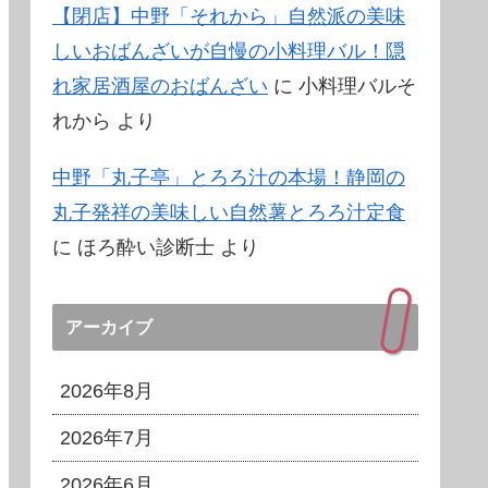
【閉店】中野「それから」自然派の美味
しいおばんざいが自慢の小料理バル！隠
れ家居酒屋のおばんざい
に
小料理バルそ
れから
より
中野「丸子亭」とろろ汁の本場！静岡の
丸子発祥の美味しい自然薯とろろ汁定食
に
ほろ酔い診断士
より
アーカイブ
2026年8月
2026年7月
2026年6月