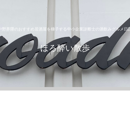
中野界隈のおすすめ居酒屋を梯子する中小企業診断士の酒飲みグルメ日
ほろ酔い散歩