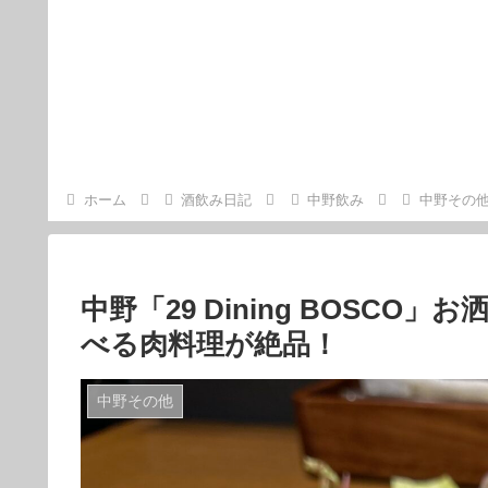
ホーム
酒飲み日記
中野飲み
中野その
中野「29 Dining BOSC
べる肉料理が絶品！
中野その他