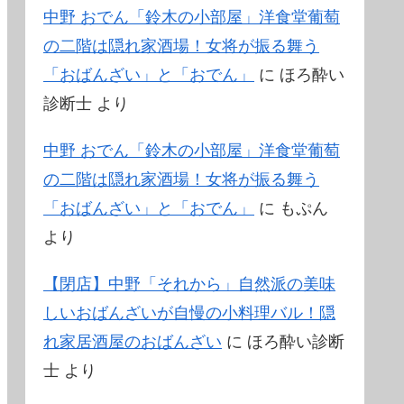
中野 おでん「鈴木の小部屋」洋食堂葡萄
の二階は隠れ家酒場！女将が振る舞う
「おばんざい」と「おでん」
に
ほろ酔い
診断士
より
中野 おでん「鈴木の小部屋」洋食堂葡萄
の二階は隠れ家酒場！女将が振る舞う
「おばんざい」と「おでん」
に
もぷん
より
【閉店】中野「それから」自然派の美味
しいおばんざいが自慢の小料理バル！隠
れ家居酒屋のおばんざい
に
ほろ酔い診断
士
より