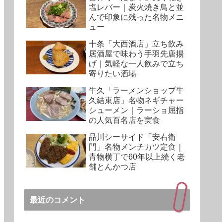
塩レバー｜炭火焼き鳥と並
んで印象に残った名物メニ
ュー
十条「大西酒店」立ち飲み
居酒屋で味わう手羽先唐揚
げ｜気軽な一人飲みで立ち
寄りたい酒場
牛久「ラーメンショップ牛
久結束店」名物ネギチャー
シューメン｜ラーショ屈指
の人気百名店を実食
品川シーサイド「安右衛
門」名物メンチカツ定食｜
青物横丁で60年以上続く老
舗とんかつ店
最近のコメント