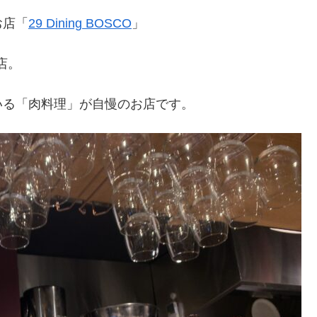
お店「
29 Dining BOSCO
」
店。
いる「肉料理」が自慢のお店です。