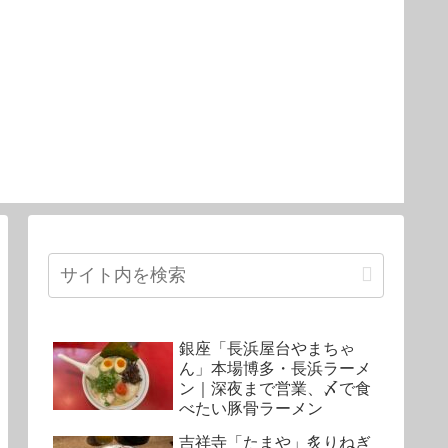
銀座「長浜屋台やまちゃ
ん」本場博多・長浜ラーメ
ン｜深夜まで営業、〆で食
べたい豚骨ラーメン
吉祥寺「たまや」炙りねぎ