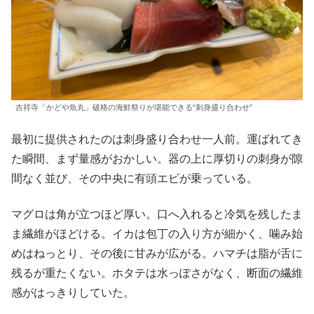
吉祥寺「かどや魚丸」破格の海鮮祭りが堪能できる“刺身盛り合わせ”
最初に提供されたのは刺身盛り合わせ一人前。運ばれてき
た瞬間、まず量感がおかしい。器の上に厚切りの刺身が隙
間なく並び、その中央に有頭エビが乗っている。
マグロは角が立つほど厚い。口へ入れると冷気を残したま
ま繊維がほどける。イカは包丁の入り方が細かく、噛み始
めはねっとり、その後に甘みが広がる。ハマチは脂が舌に
残るが重たくない。ホタテは水っぽさがなく、断面の繊維
感がはっきりしていた。