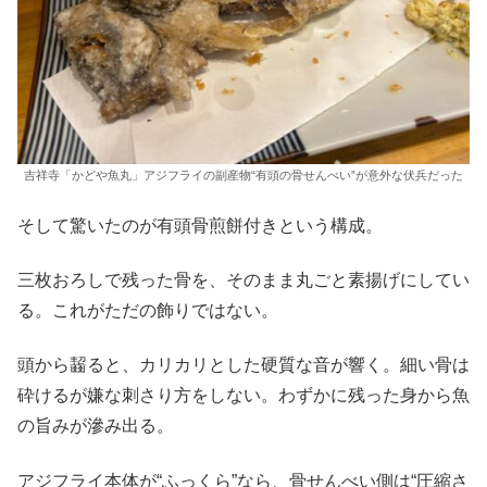
吉祥寺「かどや魚丸」アジフライの副産物“有頭の骨せんべい”が意外な伏兵だった
そして驚いたのが有頭骨煎餅付きという構成。
三枚おろしで残った骨を、そのまま丸ごと素揚げにしてい
る。これがただの飾りではない。
頭から齧ると、カリカリとした硬質な音が響く。細い骨は
砕けるが嫌な刺さり方をしない。わずかに残った身から魚
の旨みが滲み出る。
アジフライ本体が“ふっくら”なら、骨せんべい側は“圧縮さ