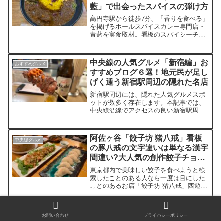
藍」で出会ったスパイスの弾け方
行列必死！
高円寺駅から徒歩7分、「香りを食べる」
を掲げるホールスパイスカレー専門店・
青藍を実食取材。看板のスパイシーチキ
ンカレーZ定食と、店員おすすめの春菊
ポテトサラダを実際に食べて感じた香
り・味・食感を正直に記録。ホールスパ
中央線の人気グルメ「新宿編」お
おすすめグルメ
イスが口の中で弾ける独自のカレー体験
すすめブログ６選！地元民が足し
や、副菜と混ぜることで変化する味わ
げく通う新宿駅周辺の隠れた名店
い、混雑時の注意点まで体験ベースで詳
しく紹介する。
新宿駅周辺には、隠れた人気グルメスポ
ットが数多く存在します。本記事では、
中央線沿線でアクセスの良い新宿駅周辺
の中から、観光客や地元民が足しげく通
う名店を厳選してご紹介します。各店の
特徴やおすすめメニューなど詳しく解
阿佐ヶ谷「餃子坊 猪八戒」看板
中央線グルメ
説！新宿でランチやディナー情報をお探
の豚八戒の文字違いは単なる漢字
しの方必見！中央線沿線のグルメ探索に
間違い?大人気の創作餃子チョハ
興味がある方はぜひご覧ください。
ッカイ
東京都内で美味しい餃子を食べようと検
索したことのある人なら一度は目にした
ことのあるお店「餃子坊 猪八戒」西遊記
に登場する豚の妖怪「猪八戒」の一文字
違いの看板が特徴的なお店は餃子といえ
ば東京都内屈指の人気店の一つ。店名の
お問い合わせ
プライバシーポリシー
漢字を間違えてしまうようなお茶目な店