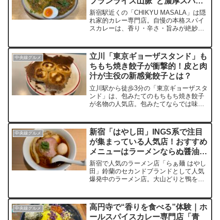
フランライス山脈”と濃厚スパイ
ス
新宿駅近くの「CHIKYU MASALA」は隠
れ家的カレー専門店。自慢の本格スパイ
スカレーは、香り・辛さ・旨みが絶妙に
調和し、一口ごとに旅をしているかのよ
うな体験が広がります。定番のカレーは
もちろん日替わりカレーも充実。新宿の
立川「東京ギョーザスタンド」も
中央線グルメ
雑居ビルの狭小空間で抜群の映えと刺激
ちもち焼き餃子が衝撃的！皮と肉
的なスパイスカレーを味わえる至福の時
汁が主役の新感覚餃子とは？
間を紹介。
立川駅から徒歩3分の「東京ギョーザスタ
ンド」は、包みたてのもちもち焼き餃子
が名物の人気店。包みたてならでは味わ
いはもちろん、厚みのある皮とあふれる
肉汁で、まるで小籠包のような新感覚の
美味しさが味わえます。ヨダレ鴨や海老
新宿「はやし田」INGS系で注目
中央線グルメ
玉子チャーハンなど一品料理も充実。映
が集まっている人気店！おすすめ
えグルメやデート、女子会にもおすすめ
メニューはラーメンならぬ醤油ら
の一軒を実食レポート！
ぁ麺
新宿で人気のラーメン店「らぁ麺 はやし
田」鈴蘭のセカンドブランドとして人気
爆発中のラーメン店。大山どりと鴨を贅
沢に使用した濃厚なスープが自慢のラー
メン店です。甘みのあるスープと切れの
あるかえしの抜群の組合せ。麺は菅野製
高円寺で“香りを食べる”体験｜ホ
中央線グルメ
麺製でつるつるとした食感が最高の喉ご
ールスパイスカレー専門店「青
しを演出する。ランチ等のピーク時には