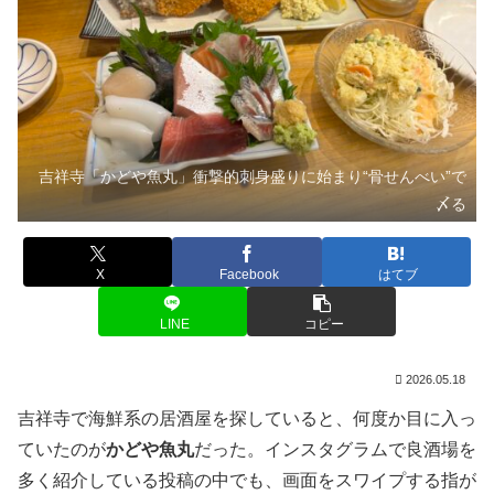
吉祥寺「かどや魚丸」衝撃的刺身盛りに始まり“骨せんべい”で
〆る
X
Facebook
はてブ
LINE
コピー
2026.05.18
吉祥寺で海鮮系の居酒屋を探していると、何度か目に入っ
ていたのが
かどや魚丸
だった。インスタグラムで良酒場を
多く紹介している投稿の中でも、画面をスワイプする指が