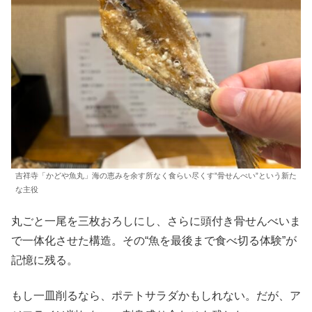
吉祥寺「かどや魚丸」海の恵みを余す所なく食らい尽くす”骨せんべい”という新た
な主役
丸ごと一尾を三枚おろしにし、さらに頭付き骨せんべいま
で一体化させた構造。その“魚を最後まで食べ切る体験”が
記憶に残る。
もし一皿削るなら、ポテトサラダかもしれない。だが、ア