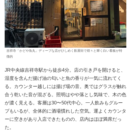
吉祥寺「かどや魚丸」ディープな店がひしめく飲屋街で煌々と輝く白い看板が特
徴的
JR中央線吉祥寺駅から徒歩4分。店の引き戸を開けると、
湿度を含んだ揚げ油の匂いと魚の香りが一気に流れてく
る。カウンター越しには揚げ場の音。奥ではグラスが触れ
合う乾いた音が混ざる。照明はやや落とし気味で、木の色
が濃く見える。客層は30〜50代中心。一人飲みもグルー
プもいるが、全体的に酒場慣れした空気。運よくカウンタ
ーに空きがあり入店できたものの、店内はほぼ満席だっ
た。