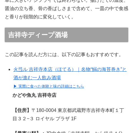
単に大きいアジフライでは終わらない。揚げたての温度、
醤油の立ち香、骨の香ばしさまで含めて、一皿の中で食感
と香りが段階的に変化していく。
吉祥寺ディープ酒場
この記事を読んだ方には、以下の記事もおすすめです。
火弖ル 吉祥寺本店（ほてる）｜名物“鰯の海苔巻き”と
酒が進む一人飲み酒場
▶ 実際に食べた体験と味の詳細はこちら
かどや魚丸 吉祥寺店
【住所】
〒180-0004 東京都武蔵野市吉祥寺本町１丁
目３２−３ ロイヤル プラザ 1F