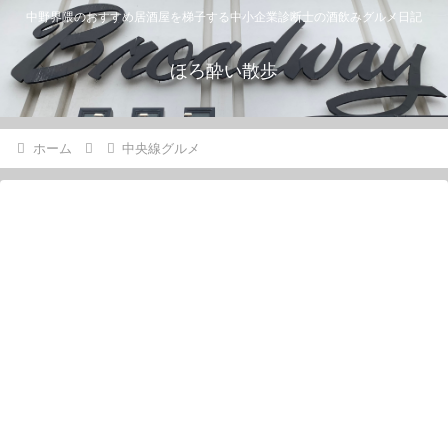
中野界隈のおすすめ居酒屋を梯子する中小企業診断士の酒飲みグルメ日記
ほろ酔い散歩
ホーム
中央線グルメ