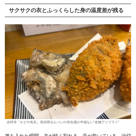
サクサクの衣とふっくらした身の温度差が残る
吉祥寺「かどや魚丸」有頭骨せんべいの存在感が半端ない“名物アジフライ”
箸を入れた瞬間、衣が軽く割れる。音が乾いている。油切