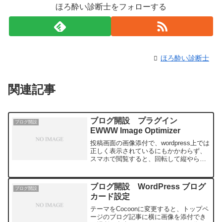
ほろ酔い診断士をフォローする
ほろ酔い診断士
関連記事
ブログ開設 プラグイン
ブログ開設
EWWW Image Optimizer
投稿画面の画像添付で、wordpress上では
正しく表示されているにもかかわらず、
スマホで閲覧すると、回転して縦やら横
になる症状が発生しました。アップロー
ドとライブラリ内の保存に一定のルール
を設けなかったことが原因のようです
ブログ開設 WordPress ブログ
ブログ開設
が･･･。この症
カード設定
テーマをCocoonに変更すると、トップペ
ージのブログ記事に横に画像を添付でき