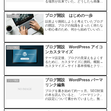
る場所が出来ていた。どうしたら画像が
添付できるか、早速google検索Cocoon
記事 サムネイル･･･。なかなか検索に
ヒットしない。検索ワードが間違ってる
ブログ開設 はじめの一歩
ブログ開設
のか...
以前より挑戦しようと考えていたブログ
の開設。ブログの知識をまったく持たな
い初心者のため、何から始めていいのか
まったくわからず、頼れるのはネットの
情報とおすすめ本のみ。一通り専門書を
読み、ネットで様々な情報を必死に収
集！初心者には無料で簡単に始められる
ブログ開設 WordPress アイコ
ブログ開設
ンカスタマイズ
テーマ設定後、ブログの見栄えをよくす
るために、カスタマイズに挑戦。概観→
カスタマイズ→サイト基本情報とクリッ
クし、①サイトのタイトル、②キャッチ
フレーズ、③サイトのアイコンを各種設
定すると･･･。タブの表示がわずかな変
ブログ開設 WordPress パーマ
ブログ開設
化ですが、少しブログら...
リンク編集
ブログを書き始めて約一ヶ月。SEO対策
の本を読んでいると、「パーマリンク」
の設定について書かれていました。無
論、初心者の私にはパーマリンクの存在
はもちろん、その重要性もわかりませ
ん。読み進めてみるとURLの表記を変更