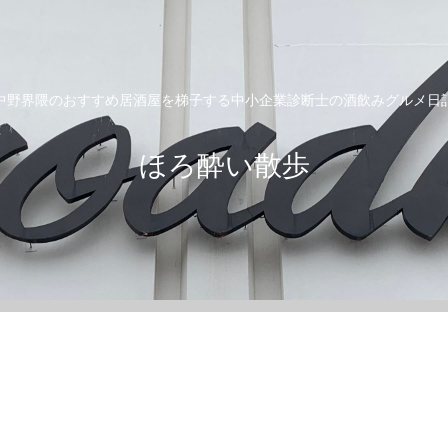
中野界隈のおすすめ居酒屋を梯子する中小企業診断士の酒飲みグルメ日
ほろ酔い散歩