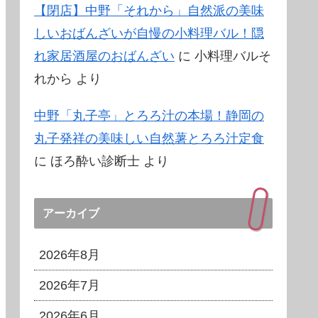
【閉店】中野「それから」自然派の美味
しいおばんざいが自慢の小料理バル！隠
れ家居酒屋のおばんざい
に
小料理バルそ
れから
より
中野「丸子亭」とろろ汁の本場！静岡の
丸子発祥の美味しい自然薯とろろ汁定食
に
ほろ酔い診断士
より
アーカイブ
2026年8月
2026年7月
2026年6月