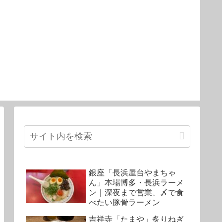
銀座「長浜屋台やまちゃ
ん」本場博多・長浜ラーメ
ン｜深夜まで営業、〆で食
べたい豚骨ラーメン
吉祥寺「たまや」炙りねぎ