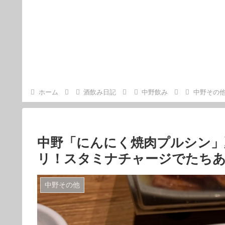
ホーム
酒飲み日記
中野飲み
中野その
中野「にんにく焼肉プルシン」
リ！スタミナチャージでたち
中野その他