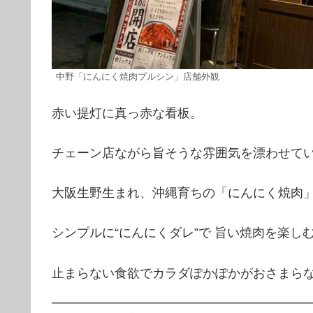
中野「にんにく焼肉プルシン」店舗外観
赤い提灯に真っ赤な看板。
チェーン店ながら旨そうな雰囲気を漂わせて
大阪生野生まれ、沖縄育ちの「にんにく焼肉
シンプルに“にんにくダレ”で 旨い焼肉を楽し
止まらない食欲でカラダぽかぽかがおさまら