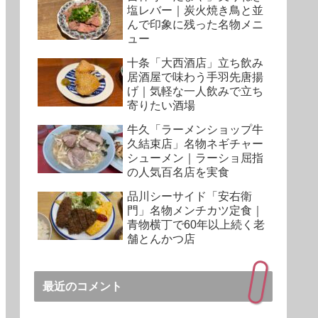
塩レバー｜炭火焼き鳥と並
んで印象に残った名物メニ
ュー
十条「大西酒店」立ち飲み
居酒屋で味わう手羽先唐揚
げ｜気軽な一人飲みで立ち
寄りたい酒場
牛久「ラーメンショップ牛
久結束店」名物ネギチャー
シューメン｜ラーショ屈指
の人気百名店を実食
品川シーサイド「安右衛
門」名物メンチカツ定食｜
青物横丁で60年以上続く老
舗とんかつ店
最近のコメント