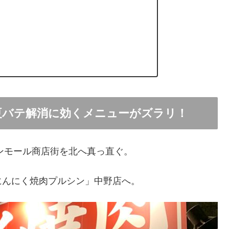
夏バテ解消に効くメニューがズラリ！
ンモール商店街を北へ真っ直ぐ。
にんにく焼肉プルシン」中野店へ。