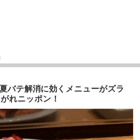
他
夏バテ解消に効くメニューがズラ
あがれニッポン！