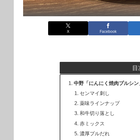
X
Facebook
目
中野「にんにく焼肉プルシン
センマイ刺し
薬味ラインナップ
和牛切り落とし
赤ミックス
濃厚プルだれ