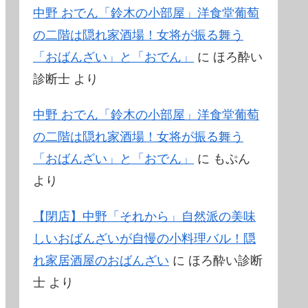
中野 おでん「鈴木の小部屋」洋食堂葡萄
の二階は隠れ家酒場！女将が振る舞う
「おばんざい」と「おでん」
に
ほろ酔い
診断士
より
中野 おでん「鈴木の小部屋」洋食堂葡萄
の二階は隠れ家酒場！女将が振る舞う
「おばんざい」と「おでん」
に
もぷん
より
【閉店】中野「それから」自然派の美味
しいおばんざいが自慢の小料理バル！隠
れ家居酒屋のおばんざい
に
ほろ酔い診断
士
より